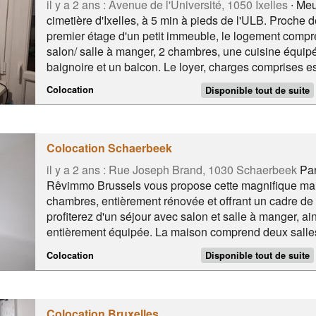
il y a 2 ans :
Avenue de l'Université, 1050 Ixelles
∙ Meu
cimetière d'Ixelles, à 5 min à pieds de l'ULB. Proche 
premier étage d'un petit immeuble, le logement compr
salon/ salle à manger, 2 chambres, une cuisine équipé
baignoire et un balcon. Le loyer, charges comprises es
l'électricité et le gaz sont à prendre à part . A VIS
Colocation
Disponible tout de suite
Colocation Schaerbeek
il y a 2 ans :
Rue Joseph Brand, 1030 Schaerbeek
Par
Rêvimmo Brussels vous propose cette magnifique mai
chambres, entièrement rénovée et offrant un cadre de 
profiterez d'un séjour avec salon et salle à manger, a
entièrement équipée. La maison comprend deux salles
charges sont tout inclus : une provision de 110€/mois cou
Colocation
Disponible tout de suite
wifi et le service de nettoyage. Le loyer mensuel est
m² et de 590€ pour une chambre de 16 m². Le contrat de
disponible immédiatement.
Colocation Bruxelles