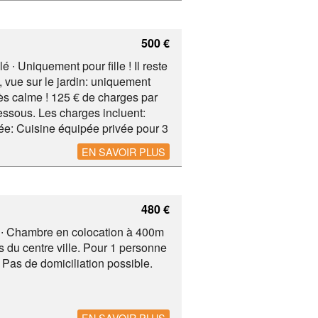
500 €
é ∙ Uniquement pour fille ! Il reste
vue sur le jardin: uniquement
rès calme ! 125 € de charges par
dessous. Les charges incluent:
ssée: Cuisine équipée privée pour 3
mbre de 22 m2 vue jardin à 500
EN SAVOIR PLUS
nes. Métro & De Lijn à 500m (2
600m, parcs.
480 €
 ∙ Chambre en colocation à 400m
du centre ville. Pour 1 personne
 Pas de domiciliation possible.
EN SAVOIR PLUS