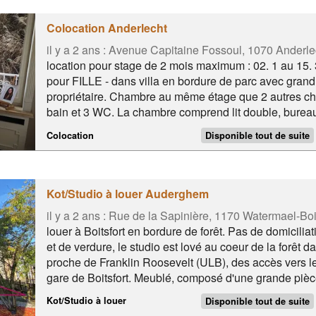
Colocation Anderlecht
il y a 2 ans :
Avenue Capitaine Fossoul, 1070 Anderle
location pour stage de 2 mois maximum : 02. 1 au 15
pour FILLE - dans villa en bordure de parc avec grand j
propriétaire. Chambre au même étage que 2 autres ch
bain et 3 WC. La chambre comprend lit double, burea
bibliothèques, commode, WIFI. Espaces de rangement v
Colocation
Disponible tout de suite
voiture. Un frigo. voiture. Autres pièces vaut espace 
buanderie, lave-vaisselle. Loyer : 400€ + 100 € de c
électricité, wifi Réservation/Garantie​ : 500€
Kot/Studio à louer Auderghem
il y a 2 ans :
Rue de la Sapinière, 1170 Watermael-Boit
louer à Boitsfort en bordure de forêt. Pas de domicili
et de verdure, le studio est lové au coeur de la forêt d
proche de Franklin Roosevelt (ULB), des accès vers le
gare de Boitsfort. Meublé, composé d'une grande pièce
et une terrasse. Pour une personne seule et calme 😊 A
Kot/Studio à louer
Disponible tout de suite
17, Tram 71, ULB, Forêt de Soignes, Ring, E411.