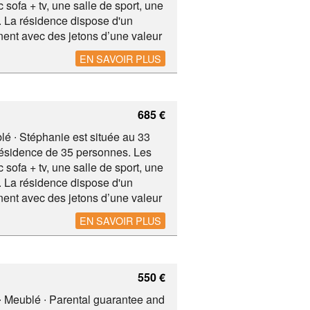
sofa + tv, une salle de sport, une
 La résidence dispose d'un
nent avec des jetons d’une valeur
MENT CHEZ NOUS, tu disposeras,
EN SAVOIR PLUS
rigo, ta propre vaisselle fournie.
éphanie ainsi que du tram (8, 92,
685 €
lé ∙ Stéphanie est située au 33
résidence de 35 personnes. Les
sofa + tv, une salle de sport, une
 La résidence dispose d'un
nent avec des jetons d’une valeur
MENT CHEZ NOUS, tu disposeras,
EN SAVOIR PLUS
rigo, ta propre vaisselle fournie.
éphanie ainsi que du tram (8, 92,
550 €
∙ Meublé ∙ Parental guarantee and