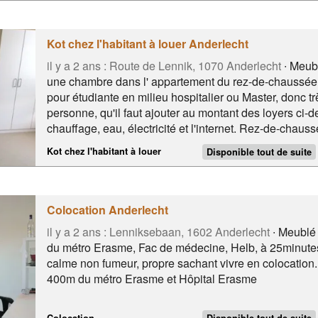
Kot chez l'habitant à louer Anderlecht
il y a 2 ans :
Route de Lennik, 1070 Anderlecht
∙ Meubl
une chambre dans l' appartement du rez-de-chaussée, 
pour étudiante en milieu hospitalier ou Master, donc t
personne, qu'il faut ajouter au montant des loyers ci-
chauffage, eau, électricité et l'internet. Rez-de-chau
personnes - douche commune et WC pour 3: - une cha
Kot chez l'habitant à louer
Disponible tout de suite
€. Une grande pièce commune de 30 m2 pour 3 person
stations du Campus Erasme), Grand magasin Cora à 
Colocation Anderlecht
il y a 2 ans :
Lenniksebaan, 1602 Anderlecht
∙ Meublé
du métro Erasme, Fac de médecine, Helb, à 25minutes 
calme non fumeur, propre sachant vivre en colocation.
400m du métro Erasme et Hôpital Erasme
Colocation