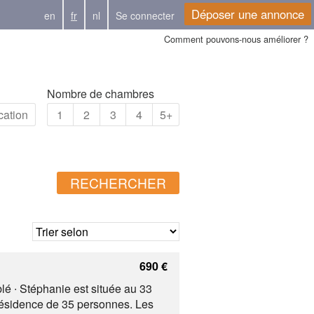
Déposer une annonce
en
fr
nl
Se connecter
Comment pouvons-nous améliorer ?
Nombre de chambres
cation
1
2
3
4
5+
RECHERCHER
690 €
lé ∙ Stéphanie est située au 33
résidence de 35 personnes. Les