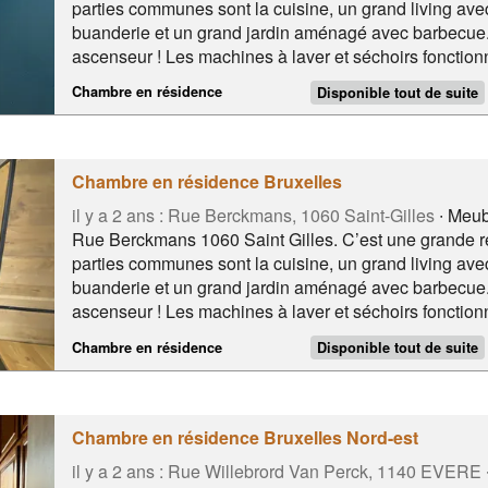
parties communes sont la cuisine, un grand living avec 
buanderie et un grand jardin aménagé avec barbecue.
ascenseur ! Les machines à laver et séchoirs fonction
2€. Il y a une taxe de séjour 4. 58€/jour. 🍽️SEULE
Chambre en résidence
Disponible tout de suite
dans la cuisine, d’une armoire privative contenant ton f
Notre résidence se trouve à deux pas du rond point St
93).
Chambre en résidence Bruxelles
il y a 2 ans :
Rue Berckmans, 1060 Saint-Gilles
∙ Meub
Rue Berckmans 1060 Saint Gilles. C’est une grande 
parties communes sont la cuisine, un grand living avec 
buanderie et un grand jardin aménagé avec barbecue.
ascenseur ! Les machines à laver et séchoirs fonction
2€. Il y a une taxe de séjour 4. 58€/jour. 🍽️SEULE
Chambre en résidence
Disponible tout de suite
dans la cuisine, d’une armoire privative contenant ton f
Notre résidence se trouve à deux pas du rond point St
93).
Chambre en résidence Bruxelles Nord-est
il y a 2 ans :
Rue Willebrord Van Perck, 1140 EVERE