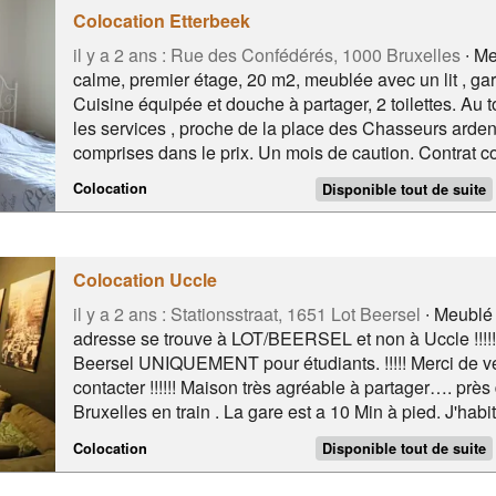
Colocation Etterbeek
il y a 2 ans :
Rue des Confédérés, 1000 Bruxelles
∙ Me
calme, premier étage, 20 m2, meublée avec un lit , ga
Cuisine équipée et douche à partager, 2 toilettes. Au t
les services , proche de la place des Chasseurs arden
comprises dans le prix. Un mois de caution. Contrat co
Colocation
Disponible tout de suite
Colocation Uccle
il y a 2 ans :
Stationsstraat, 1651 Lot Beersel
∙ Meublé 
adresse se trouve à LOT/BEERSEL et non à Uccle !!!!!!
Beersel UNIQUEMENT pour étudiants. !!!!! Merci de vér
contacter !!!!!! Maison très agréable à partager…. près
Bruxelles en train . La gare est a 10 Min à pied. J'hab
. Il y a une cuisine , une salle de bain et un salon s
Colocation
Disponible tout de suite
sommes a 15 min en bus du Campus Erasmus ainsi q
ring(5min) Pres de la gare de LOT 5 min à pied et a 1