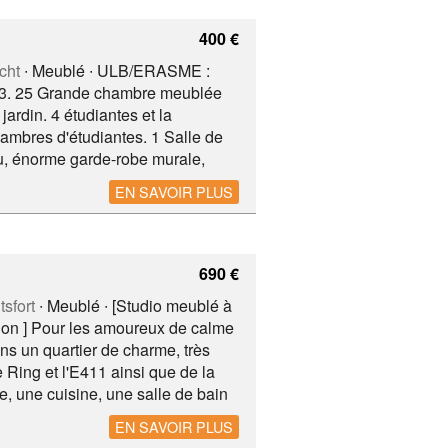
400 €
cht
∙ Meublé ∙ ULB/ERASME :
. 3. 25 Grande chambre meublée
ardin. 4 étudiantes et la
ambres d'étudiantes. 1 Salle de
u, énorme garde-robe murale,
alises, vélo, alimentaire,
EN SAVOIR PLUS
commun. Machine à laver, ,
harges communes : eau, gaz,
690 €
sfort
∙ Meublé ∙ [Studio meublé à
ation ] Pour les amoureux de calme
ans un quartier de charme, très
 Ring et l'E411 ainsi que de la
, une cuisine, une salle de bain
 bientôt ! Gare de Boitsfort, Bus
EN SAVOIR PLUS