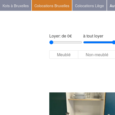
Kots à Bruxelles
Colocations Bruxelles
Colocations Liège
Aut
Loyer: de 0€
à tout loyer
Meublé
Non-meublé