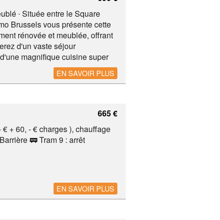
ublé ∙ Située entre le Square
mo Brussels vous présente cette
ment rénovée et meublée, offrant
erez d'un vaste séjour
 d'une magnifique cuisine super
t également disponible pour
EN SAVOIR PLUS
ntièrement meublée, avec un
 et la Place des Chasseurs
665 €
 € + 60, - € charges ), chauffage
arrière 🚃 Tram 9 : arrêt
EN SAVOIR PLUS