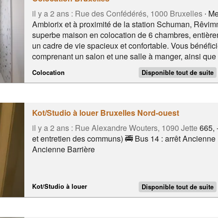
il y a 2 ans :
Rue des Confédérés, 1000 Bruxelles
∙ Me
Ambiorix et à proximité de la station Schuman, Rêvim
superbe maison en colocation de 6 chambres, entière
un cadre de vie spacieux et confortable. Vous bénéfici
comprenant un salon et une salle à manger, ainsi que
équipée avec îlot central. Un espace de coworking es
Colocation
Disponible tout de suite
travailler sereinement. Chaque chambre privée est e
dressing et un coin bureau. Entre le Square Ambiorix
Ardennais
Kot/Studio à louer Bruxelles Nord-ouest
il y a 2 ans :
Rue Alexandre Wouters, 1090 Jette
665, -
et entretien des communs) 🚎 Bus 14 : arrêt Ancienne B
Ancienne Barrière
Kot/Studio à louer
Disponible tout de suite