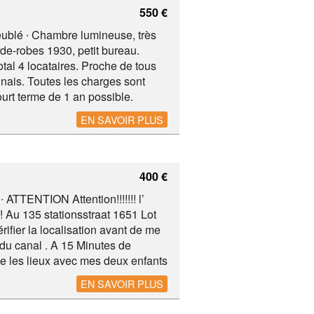
550 €
ublé ∙ Chambre lumineuse, très
rde-robes 1930, petit bureau.
otal 4 locataires. Proche de tous
nais. Toutes les charges sont
urt terme de 1 an possible.
EN SAVOIR PLUS
400 €
∙ ATTENTION Attention!!!!!!! l’
 Au 135 stationsstraat 1651 Lot
ifier la localisation avant de me
 du canal . A 15 Minutes de
ite les lieux avec mes deux enfants
alle a mangé en commun. Nous
EN SAVOIR PLUS
ue de site CERIA Pres du
1 min en train de BXL midi