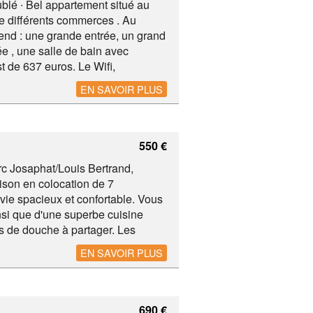
blé ∙ Bel appartement situé au
de différents commerces . Au
end : une grande entrée, un grand
e , une salle de bain avec
t de 637 euros. Le Wifi,
ITER RAPIDEMENT !
EN SAVOIR PLUS
550 €
c Josaphat/Louis Bertrand,
son en colocation de 7
vie spacieux et confortable. Vous
insi que d'une superbe cuisine
 de douche à partager. Les
vre l'eau, le gaz, l'électricité, le
EN SAVOIR PLUS
 de 550€ pour une chambre de 13
 bail est d'un an et le bien est
690 €