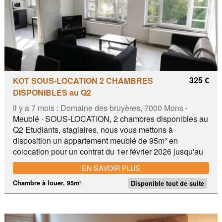
325 €
KOT SOUS-LOCATION 2 CHAMBRES
DISPONIBLES au Q2
il y a 7 mois :
Domaine des bruyères, 7000 Mons
∙
Meublé ∙ SOUS-LOCATION, 2 chambres disponibles au
Q2 Etudiants, stagiaires, nous vous mettons à
disposition un appartement meublé de 95m² en
colocation pour un contrat du 1er février 2026 jusqu'au
28 Aout 2026. Il est composé de 3 chambres, d'une
EN SAVOIR PLUS
salle de bain , d'un séjour , d'une cuisine et d'un wc
visiteur. Le bien se situe dans un cadre verdoyant, au
Chambre à louer, 95m²
Disponible tout de suite
domaine des bruyères, à 3 pas du campus universitaire
et à quelques minutes du centre de Mons . Un parking
est situé à l'entrée du bâtiment. Le loyer par chambre