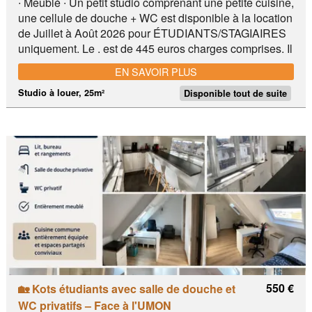
∙ Meublé ∙ Un petit studio comprenant une petite cuisine,
une cellule de douche + WC est disponible à la location
de Juillet à Août 2026 pour ÉTUDIANTS/STAGIAIRES​
uniquement. Le . est de 445 euros charges comprises. Il
est situé boulevard Albert Elisabeth. Delhaize
EN SAVOIR PLUS
Studio à louer, 25m²
Disponible tout de suite
550 €
🏡 Kots étudiants avec salle de douche et
WC privatifs – Face à l'UMON