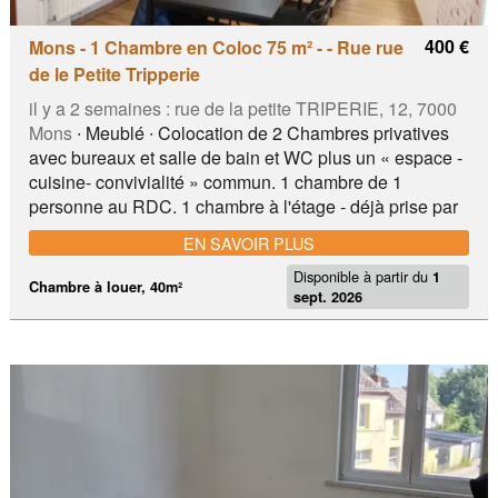
400 €
Mons - 1 Chambre en Coloc 75 m² - - Rue rue
de le Petite Tripperie
il y a 2 semaines :
rue de la petite TRIPERIE, 12, 7000
Mons
∙ Meublé ∙ Colocation de 2 Chambres privatives
avec bureaux et salle de bain et WC plus un « espace -
cuisine- convivialité » commun. 1 chambre de 1
personne au RDC. 1 chambre à l'étage - déjà prise par
un étudiant en polytech Situation idéale ! Dans rue
EN SAVOIR PLUS
calme en plein centre de Mons intra-muros, à moins de
Disponible à partir du
2 minutes de la faculté polytechnique, et 5 minutes des
1
Chambre à louer, 40m²
sept. 2026
facs de droit, d’architecture de l’UMons etc …
Description détaillée : La maison 2 façades sans cave
ni jardin et donc sans entretien extérieur a été très bien
rénovée intérieurement en 2022 et encore en 2024. 16
minutes à pied de la gare. – 6 minutes supermarché – 6
minutes de la Grand Place