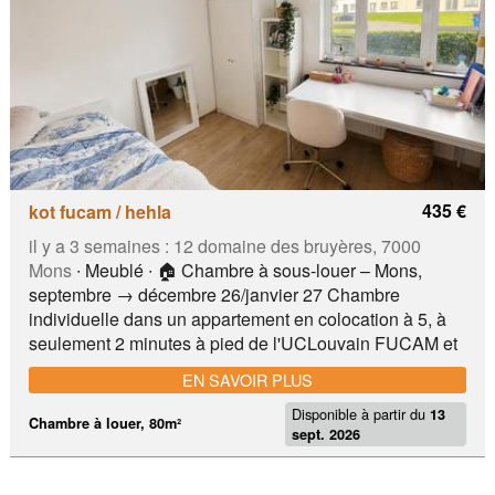
435 €
kot fucam / hehla
il y a 3 semaines :
12 domaine des bruyères, 7000
Mons
∙ Meublé ∙ 🏠 Chambre à sous-louer – Mons,
septembre → décembre 26/janvier 27 Chambre
individuelle dans un appartement en colocation à 5, à
seulement 2 minutes à pied de l'UCLouvain FUCAM et
de la HELHa. Sous-location dans le cadre d’un
EN SAVOIR PLUS
Erasmus. 📍 Emplacement À 2 pas de l'UCL FUCAM,
Disponible à partir du
HELHa et à 15 min du centre de Mons A proximité de
13
Chambre à louer, 80m²
sept. 2026
commerces et laverie Parking gratuit en face, bus à
proximité 15 min en bus / 10 min en voiture de la gare
🛏️ Le logement Chambre déjà meublée → pratique,