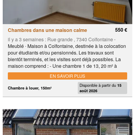
550 €
Chambres dans une maison calme
il y a 3 semaines :
Rue grande , 7340 Colfontaine
∙
Meublé ∙ Maison à Colfontaine, destinée à la colocation
pour étudiants et/ou pensionnés. Les travaux sont
bientôt terminés, et les visites sont déjà possibles. La
maison comprend : - Une chambre 1 de 13, 20 m² à
450€/mois - Une chambre 2 de 21, 50 m² à 500€/mois -
EN SAVOIR PLUS
Une chambre 3 divisée en deux parties de 16, 50 m² et
Disponible à partir du
6 m² à 550€/mois - Une chambre PMR de 28, 20 m² à
15
Chambre à louer, 150m²
août 2026
600€/mois. Toutes seront meublées et incluent toutes
les charges. Un bail accompagné d'un règlement
intérieur sera à signer. En commun : - Une salle de bain
adaptée aux personnes à mobilité réduite - Une cuisine
équipée - Une machine à laver - Commerces, bus,
parking,...