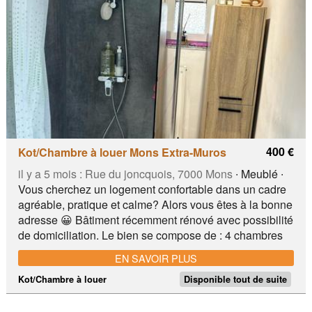
vers la gare. Delhaize Banque Lavoir...
400 €
Kot/Chambre à louer Mons Extra-Muros
il y a 5 mois :
Rue du joncquois, 7000 Mons
∙ Meublé ∙
Vous cherchez un logement confortable dans un cadre
agréable, pratique et calme? Alors vous êtes à la bonne
adresse 😀 Bâtiment récemment rénové avec possibilité
de domiciliation. Le bien se compose de : 4 chambres
meublées avec leurs propres espaces communs Une
EN SAVOIR PLUS
buanderie, cuisine équipée, terrasse, jardin. Un
environnement convivial et bien entretenu. 📍 Situé
Kot/Chambre à louer
Disponible tout de suite
dans l’un des plus beaux quartiers de Mons, très calme
et à proximité immédiate du centre-ville, des écoles,