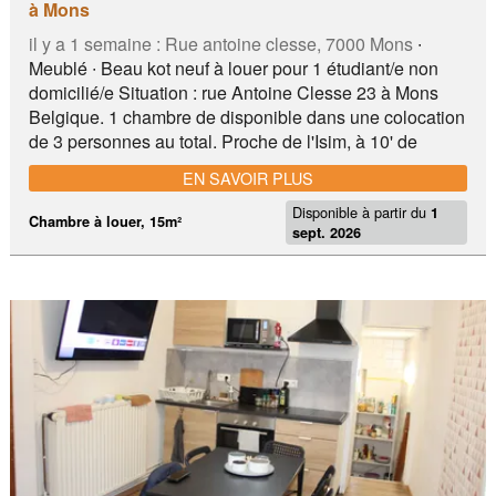
à Mons
il y a 1 semaine :
Rue antoine clesse, 7000 Mons
∙
Meublé ∙ Beau kot neuf à louer pour 1 étudiant/e non
domicilié/e Situation : rue Antoine Clesse 23 à Mons
Belgique. 1 chambre de disponible dans une colocation
de 3 personnes au total. Proche de l'Isim, à 10' de
l'Umons et des amphithéatres , à 10' de l'EI, proche d'un
EN SAVOIR PLUS
lavoir et d'un supermarché. Cuisine, douche, salon
Disponible à partir du
communs. Ambiance chaleureuse et communautaire.
1
Chambre à louer, 15m²
sept. 2026
Connexion internet et télédistribution possibles.
Conforme aux normes urbanistiques et en règle de
permis de location destiné à des étudiant(e)s
sérieux(ses), calmes et non-fumeurs(ses). Loyer 350
eur + 100 eur . Ca Lavoir, Delhaize, parking gratuit,
nombreux restaurants, proche du centre ville