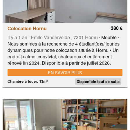
380 €
Colocation Hornu
il y a 1 an :
Emile Vandervelde , 7301 Hornu
∙ Meublé ∙
Nous sommes à la recherche de 4 étudiant(e)s/ jeunes
dynamiques pour notre colocation située à Hornu • Un
endroit calme, convivial, chaleureux et entièrement
rénové fin 2024. Disponible à partir de juillet 2026.
Nous te proposons : ○ 2 Chambres lumineuses de +-
EN SAVOIR PLUS
13m² avec lit double avec matelas, garde robe, bureau
et chaise 💰 Loyer de 380€/mois + 100€ de provision de
Chambre à louer, 13m²
Disponible tout de suite
charges * Compteur électrique individuel/chambre ○ 2
Chambre de +- 11m² avec lit single ●Proche de : •
École d’infirmier(ère) IESCA Ste Waudru-Hornu •
Centre hospitalier Épicura Hornu • Shopping Cora
Hornu • Boulangerie, sandwicherie, pharmacie friterie,
pizzeria, coiffeur,...