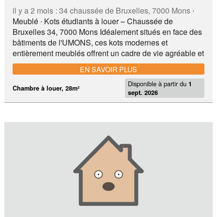
il y a 2 mois :
34 chaussée de Bruxelles, 7000 Mons
∙
Meublé ∙ Kots étudiants à louer – Chaussée de
Bruxelles 34, 7000 Mons Idéalement situés en face des
bâtiments de l'UMONS, ces kots modernes et
entièrement meublés offrent un cadre de vie agréable et
studieux au cœur de Mons. Chaque chambre dispose
EN SAVOIR PLUS
d'un espace privatif confortable comprenant un lit, un
Disponible à partir du
bureau, des rangements ainsi qu'une salle de douche
1
Chambre à louer, 28m²
sept. 2026
privative et un WC privatif. Situation idéale : • Face aux
bâtiments de l'UMONS • Arrêts de bus à proximité
immédiate • Commerces, supermarchés et restaurants
accessibles à pied • Laverie à quelques minutes •
Centre-ville et gare de Mons facilement accessibles