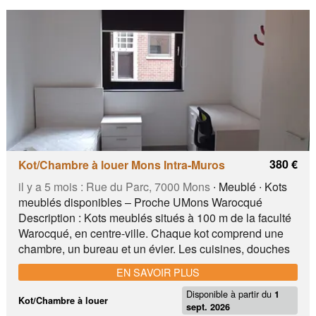
arrêts de bus et commerces. 🔑 Une chambre avec
toilette privée sera disponible à partir du 01/07/2026.
toutes les autres chambres sont louées pour une longue
période. UMONS, Arrêt bus, Supermarché
380 €
Kot/Chambre à louer Mons Intra-Muros
il y a 5 mois :
Rue du Parc, 7000 Mons
∙ Meublé ∙ Kots
meublés disponibles – Proche UMons Warocqué
Description : Kots meublés situés à 100 m de la faculté
Warocqué, en centre-ville. Chaque kot comprend une
chambre, un bureau et un évier. Les cuisines, douches
et toilettes sont partagées . Le bâtiment compte 7 kots, 3
EN SAVOIR PLUS
cuisines, 3 douches et 3 WC, répartis par étage.
Disponible à partir du
Warocqué (UMons) Plaine de Nimy, Gare de Mons
1
Kot/Chambre à louer
sept. 2026
Centre de Mons