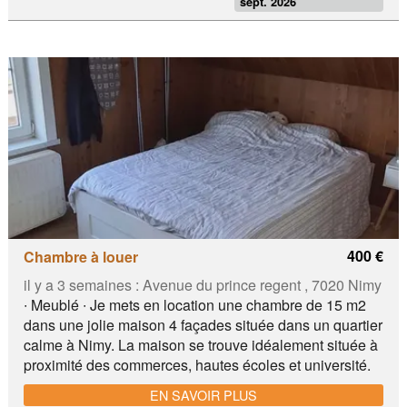
sept. 2026
bureau, d une commode à tiroirs et d'une chaise ✔️1 Kot
au 1er avec 1 lavabo LOYER 350€/mois plus 100€/mois
Internet non compris 🔴 En commun aux 3 locataires:
cuisine, salle de bain et wc séparé. lavoir, superette
(Delhaize), sandwicherie, nombreux restaurants,
parking
400 €
Chambre à louer
il y a 3 semaines :
Avenue du prince regent , 7020 Nimy
∙ Meublé ∙ Je mets en location une chambre de 15 m2
dans une jolie maison 4 façades située dans un quartier
calme à Nimy. La maison se trouve idéalement située à
proximité des commerces, hautes écoles et université.
EN SAVOIR PLUS