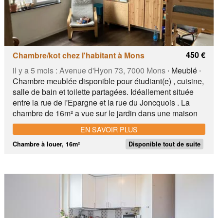
450 €
Chambre/kot chez l'habitant à Mons
il y a 5 mois :
Avenue d'Hyon 73, 7000 Mons
∙ Meublé ∙
Chambre meublée disponible pour étudiant(e) , cuisine,
salle de bain et toilette partagées. Idéallement située
entre la rue de l'Epargne et la rue du Joncquois . La
chambre de 16m² a vue sur le jardin dans une maison
rénovée entièrement en 2024. Famille végétarienne
EN SAVOIR PLUS
avec un chat. Enfants absents la semaine .
Chambre à louer, 16m²
Disponible tout de suite