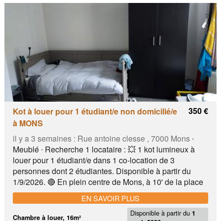
zéro frais d'installation Colocation de 5 personnes, filles
et garçons entre 19 et 23 ans, ambiance calme mais
conviviale 2 - fucam - helha - delhaize - laverie -
plusieurs arrêts de bus - parking
350 €
Kot à louer pour 1 étudiant/e non domicilié/e
à MONS
il y a 3 semaines :
Rue antoine clesse , 7000 Mons
∙
Meublé ∙ Recherche 1 locataire : 💥 1 kot lumineux à
louer pour 1 étudiant/e dans 1 co-location de 3
personnes dont 2 étudiantes. Disponible à partir du
1/9/2026. 🔴 En plein centre de Mons, à 10' de la place
du Parc, à 10' de la plaine de Nimy, à 10' du carré des
EN SAVOIR PLUS
Arts, proche d un supermarché et d un lavoir 🔴 Chaque
Disponible à partir du
kot est meublé: d'un lit, d'une armoire garde-robe, d'un
1
Chambre à louer, 16m²