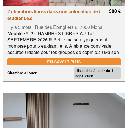
390 €
2 chambres libres dans une colocation de 5
étudiant.e.s
il y a 3 mois :
Rue des Epingliers 8, 7000 Mons
∙
Meublé ∙ !!! 2 CHAMBRES LIBRES AU 1er
SEPTEMBRE 2026 !!! Petite maison typiquement
montoise pour 5 étudiant. e. s. Ambiance conviviale
assurée ! Idéale pour les groupes de copin.e.s ! Maison
sur 4 niveaux : - Rez-de-chaussée avec cuisine
EN SAVOIR PLUS
équipée, salle à manger et salon. Le rez-de-chaussée
Disponible à partir du
sera entièrement refait pendant juillet-août 2026 - 1er
1
Chambre à louer
sept. 2026
étage : 2 chambres de 10m² , dont 1 avec lavabo
personnel + WC sur le palier - 2ème étage : 2 chambres
de 10m² , dont 1 avec lavabo personnel + salle de
douche commune et WC sur le palier - 2 min à pied de
la Grand Place - 2 min à pied de la Place du Marché
aux Herbes - 2 min à pied de la rue commerçante - 10-
15 min à pied de la gare