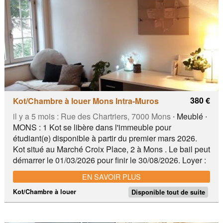
est de 325€ auquel il faut rajouter 100€ pour les
charges. Campus Helha/Fucam, Delhaize, multiples
arrêts de bus
380 €
Kot/Chambre à louer Mons Intra-Muros
il y a 5 mois :
Rue des Chartriers, 7000 Mons
∙ Meublé ∙
MONS : 1 Kot se libère dans l'immeuble pour
étudiant(e) disponible à partir du premier mars 2026.
Kot situé au Marché Croix Place, 2 à Mons . Le bail peut
démarrer le 01/03/2026 pour finir le 30/08/2026. Loyer :
380€ charges comprises. Ménage des communs
EN SAVOIR PLUS
1x/sem + internet haut débit. Endroit bien situé par
rapport aux universités et hautes écoles. Présentation et
Kot/Chambre à louer
Disponible tout de suite
contrat signé par les parents. Navette gratuite vers la
gare. Pour plus d’information : ou +. Navette gratuite