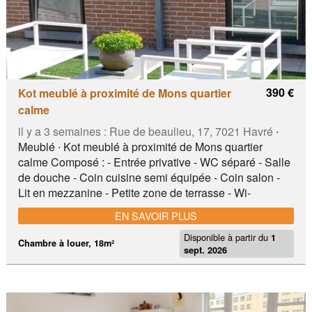
390 €
Kot meublé à proximité de Mons quartier
calme
il y a 3 semaines :
Rue de beaulieu, 17, 7021 Havré
∙
Meublé ∙ Kot meublé à proximité de Mons quartier
calme Composé : - Entrée privative - WC séparé - Salle
de douche - Coin cuisine semi équipée - Coin salon -
Lit en mezzanine - Petite zone de terrasse - Wi-
fi/télédistributi​on - Parking aisé Prix 390€ hors
EN SAVOIR PLUS
consommations en eau et électricité, décompte à
Disponible à partir du
réaliser sur base de la consommation personnelle Plus
1
Chambre à louer, 18m²
sept. 2026
de renseignements ou visites au ou