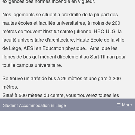
exigences des normes incendie en vigueur.
Nos logements se situent à proximité de la plupart des
hautes écoles et facultés universitaires, à moins de 200
mètres se trouvent l'Institut sainte julienne, HEC-ULG, la
faculté universitaire d'architecture, Haute Ecole de la ville
de Liège, AESI en Education physique... Ainsi que les
lignes de bus qui mènent directement au Sart-Tilman pour
tout le campus universitaire.
Se trouve un arrêt de bus à 25 mètres et une gare à 200
mètres.
Situé à 500 mètres du centre, vous trouverez toutes les
commodités d'une grande ville. A moins de 200 mètres
☰ More
Student Accommodation in Liège
sandwicheries, friteries, restaurants chinois, supermarché,
House shares in Liège
banques, imprimeries, ...
Student Accommodation in Brussels