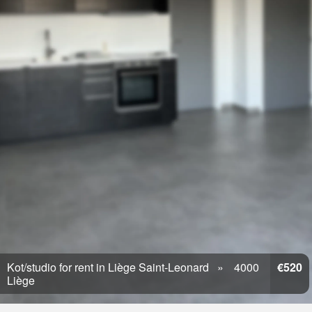
Kot/studio for rent in Liège Saint-Leonard
4000
€520
Liège