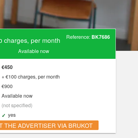
Reference:
BK7686
0 charges, per month
Available now
€450
+ €100 charges, per month
€900
Available now
?
(not specified)
yes
 THE ADVERTISER VIA BRUKOT