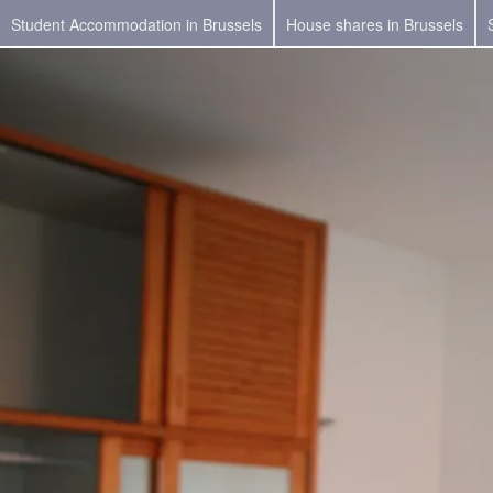
Student Accommodation in Brussels
House shares in Brussels