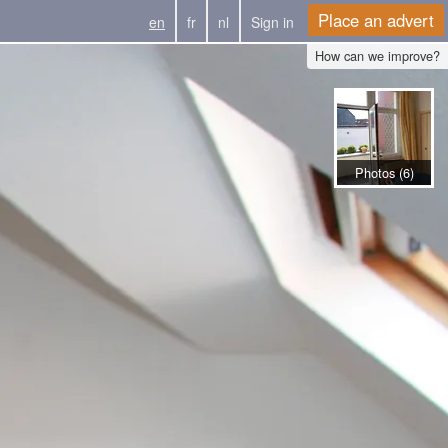
Place an advert
en
fr
nl
Sign in
How can we improve?