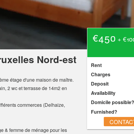
€450
+ €10
uxelles Nord-est
Rent
Charges
3ième étage d'une maison de maître.
Deposit
in, 2 wc et terrasse de 14m2 en
Availability
Domicile possible
différents commerces (Delhaize,
Furnished?
CONTACT
fage & femme de ménage pour les