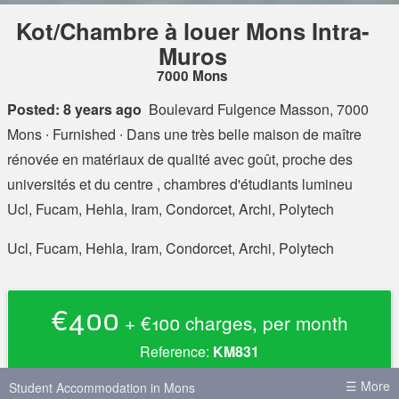
Kot/Chambre à louer Mons Intra-
Muros
7000 Mons
Posted: 8 years ago
Boulevard Fulgence Masson, 7000
Mons
∙ Furnished ∙ Dans une très belle maison de maître
rénovée en matériaux de qualité avec goût, proche des
universités et du centre , chambres d'étudiants lumineu
Ucl, Fucam, Hehla, Iram, Condorcet, Archi, Polytech
Ucl, Fucam, Hehla, Iram, Condorcet, Archi, Polytech
€400
+ €100 charges, per month
Reference:
KM831
☰ More
Student Accommodation in Mons
Rent
€400