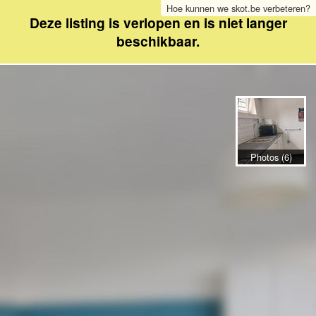
Hoe kunnen we skot.be verbeteren?
Deze listing is verlopen en is niet langer
beschikbaar.