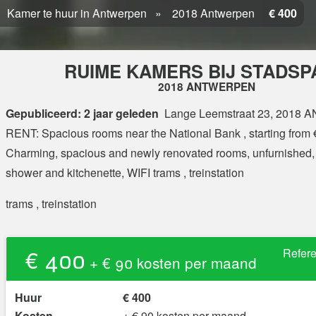
Kamer te huur in Antwerpen
2018 Antwerpen
€ 400
RUIME KAMERS BIJ STADSP
2018 ANTWERPEN
Gepubliceerd: 2 jaar geleden
Lange Leemstraat 23, 201
RENT: Spacious rooms near the National Bank , starting from
Charming, spacious and newly renovated rooms, unfurnished, 
shower and kitchenette, WIFI trams , treinstation
trams , treinstation
€ 400
Refer
+ € 90 kosten per maand
Huur
€ 400
Kosten
+ € 90 kosten per maand