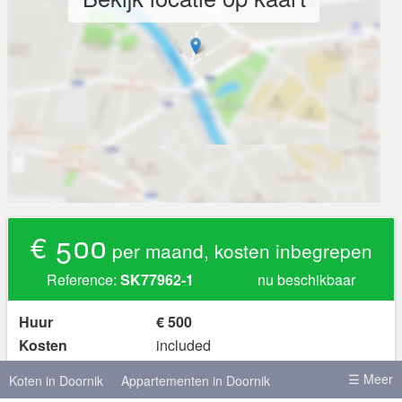
€ 500
per maand, kosten inbegrepen
Reference:
SK77962-1
nu beschikbaar
Huur
€ 500
Kosten
included
Waarborg
€ 500
☰ Meer
Koten in Doornik
Appartementen in Doornik
Beschikbaarheid
nu beschikbaar