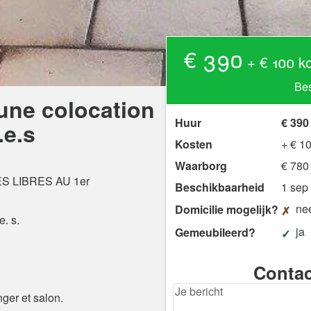
€ 390
+ € 100 k
Bes
une colocation
Huur
€ 390
.e.s
Kosten
+ € 1
Waarborg
€ 780
ES LIBRES AU 1er
Beschikbaarheid
1 sep
ne
Domicilie mogelijk?
. s.
ja
Gemeubileerd?
Contac
ger et salon.