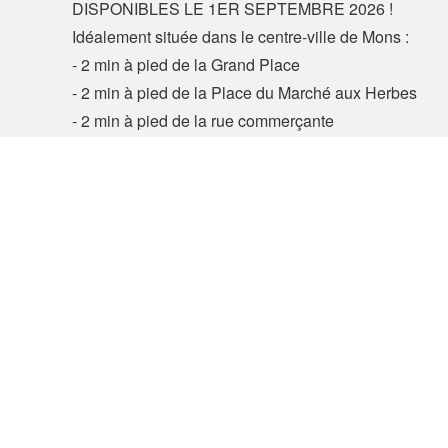
DISPONIBLES LE 1ER SEPTEMBRE 2026 !
Idéalement située dans le centre-ville de Mons :
- 2 min à pied de la Grand Place
- 2 min à pied de la Place du Marché aux Herbes
- 2 min à pied de la rue commerçante
- 10-15 min à pied de la gare
Informations et visites en MP ou au 0471/61.14.41
2 min à pied de la Grand Place
- 2 min à pied de la Place du Marché aux Herbes
- 2 min à pied de la rue commerçante
- 10-15 min à pied de la gare
Contacteer de adve