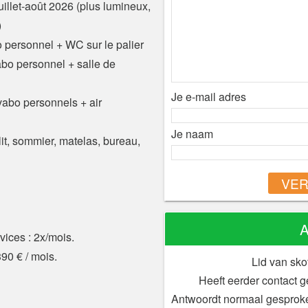
illet-août 2026 (plus lumineux,
)
o personnel + WC sur le palier
abo personnel + salle de
Je e-mail adres
vabo personnels + air
Je naam
 sommier, matelas, bureau,
VER
A
ices : 2x/mois.
90 € / mois.
Lid van sko
Heeft eerder contact 
Antwoordt normaal gesprok