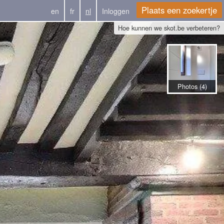
Plaats een zoekertje
en
fr
nl
Inloggen
Hoe kunnen we skot.be verbeteren?