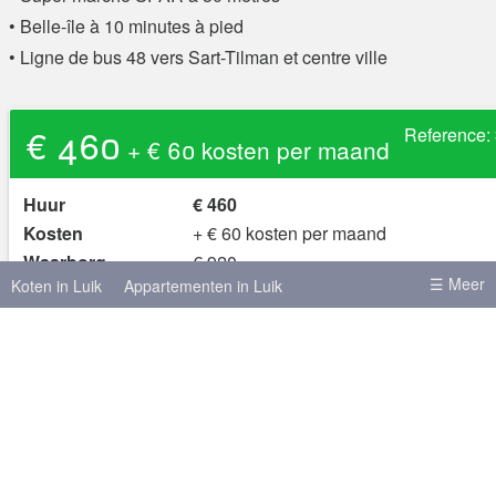
• Belle-île à 10 minutes à pied
• Ligne de bus 48 vers Sart-Tilman et centre ville
€ 460
Reference:
+ € 60 kosten per maand
Huur
€ 460
Kosten
+ € 60 kosten per maand
Waarborg
€ 920
☰ Meer
Koten in Luik
Appartementen in Luik
oppervlakte
13 m²
nee
Domicilie mogelijk?
Koten in Brussel
Koten in Leuven
ja
Gemeubileerd?
Koten in Antwerpen
Koten in Gent
About the advertiser
Meer steden
Brussel
Antwerpen
Gent
Lid van skot.be sinds
1 jaar geleden
Hasselt
Leuven
Charleroi
Bergen