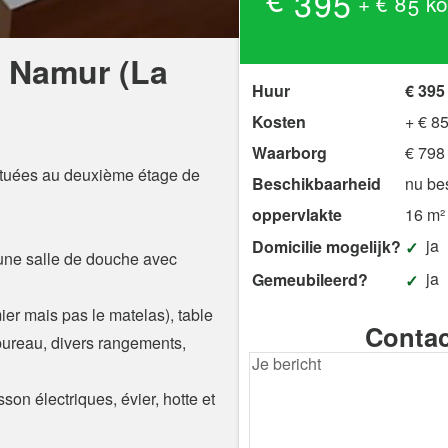
+ € 85 ko
 Namur (La
Huur
€ 395
Kosten
+ € 8
Waarborg
€ 798
ituées au deuxième étage de
Beschikbaarheid
nu be
oppervlakte
16 m²
ja
Domicilie mogelijk?
 une salle de douche avec
ja
Gemeubileerd?
r mais pas le matelas), table
Contac
 bureau, divers rangements,
son électriques, évier, hotte et