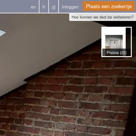
Plaats een zoekertje
en
fr
nl
Inloggen
Hoe kunnen we skot.be verbeteren?