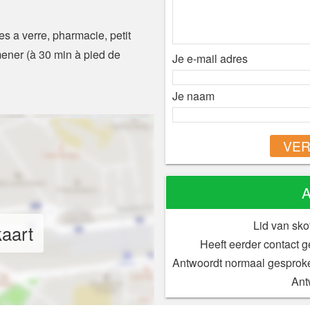
es a verre, pharmacie, petit
ener (à 30 min à pied de
Je e-mail adres
Je naam
VER
A
Lid van sko
kaart
Heeft eerder contact 
Antwoordt normaal gesprok
Ant