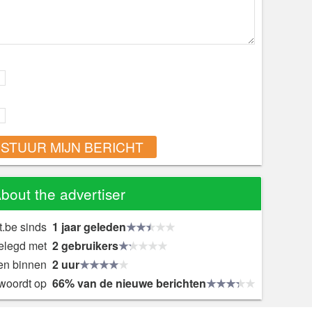
STUUR MIJN BERICHT
bout the advertiser
t.be sinds
1 jaar geleden
gelegd met
2 gebruikers
en binnen
2 uur
woordt op
66% van de nieuwe berichten