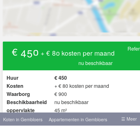
€ 450
Refe
+ € 80 kosten per maand
nu beschikbaar
Huur
€ 450
Kosten
+ € 80 kosten per maand
Waarborg
€ 900
Beschikbaarheid
nu beschikbaar
oppervlakte
45 m²
Domicilie mogelijk?
(niet gespecificeerd)
☰ Meer
Koten in Gembloers
Appartementen in Gembloers
ja
Gemeubileerd?
Koten in Brussel
Koten in Leuven