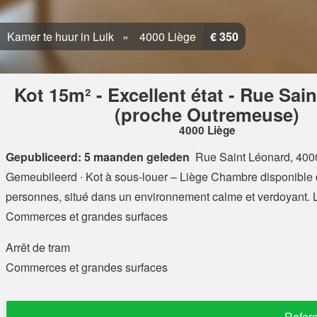
Kamer te huur in Luik
4000 Liège
€ 350
Kot 15m² - Excellent état - Rue Sai
(proche Outremeuse)
4000 Liège
Gepubliceerd: 5 maanden geleden
Rue Saint Léonard, 400
Gemeubileerd ∙ Kot à sous-louer – Liège Chambre disponible 
personnes, situé dans un environnement calme et verdoyant. L
Commerces et grandes surfaces
Arrêt de tram
Commerces et grandes surfaces
Refer