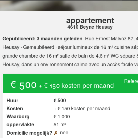
appartement
4610 Beyne Heusay
Gepubliceerd: 3 maanden geleden
Rue Ernest Malvoz 87,
Heusay
∙ Gemeubileerd ∙ séjour lumineux de 16 m² cuisine sé
grande chambre de 16 m² salle de bain de 4,6 m² WC séparé 
Heusay, dans un environnement calme avec un accès facile ver
€ 500
Refer
+ € 150 kosten per maand
Huur
€ 500
Kosten
+ € 150 kosten per maand
Waarborg
€ 1.000
oppervlakte
51 m²
nee
Domicilie mogelijk?