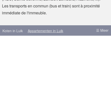
Les transports en commun (bus et train) sont à proximité
immédiate de l'immeuble.
☰ Meer
Koten in Luik
Appartementen in Luik
Koten in Brussel
Koten in Leuven
Koten in Antwerpen
Koten in Gent
Meer steden
Brussel
Antwerpen
Gent
Bekijk locatie op kaart
Hasselt
Leuven
Charleroi
Bergen
Louvain-la-Neuve
Gembloers
Namen
Doornik
Over skot.be
Plaats een zoekertje
en
fr
nl
Inloggen