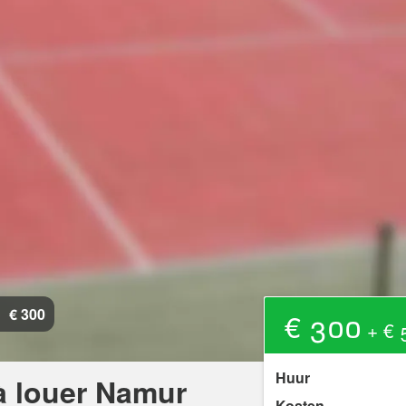
€ 300
€ 300
+ € 
Huur
 à louer Namur
Kosten