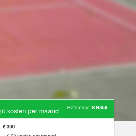
Reference:
KN359
50 kosten per maand
€ 300
+ € 50 kosten per maand