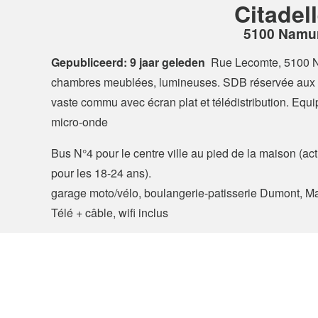
Citadel
5100 Namu
Gepubliceerd: 9 jaar geleden
Rue Lecomte, 5100
chambres meublées, lumineuses. SDB réservée aux é
vaste commu avec écran plat et télédistribution. Equip
micro-onde
Bus N°4 pour le centre ville au pied de la maison (
pour les 18-24 ans).
garage moto/vélo, boulangerie-patisserie Dumont, Mat
Télé + câble, wifi inclus
Skot.be, de site voor koten in België
© 2026 Hello Kot BV, België
Over Ons
Algemene V