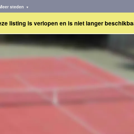
Meer steden
ze listing is verlopen en is niet langer beschikba