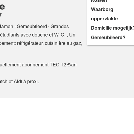
le
Waarborg
r
oppervlakte
 Namen
∙ Gemeubileerd ∙ Grandes
Domicilie mogelijk
tudiants avec douche et W. C. , Un
Gemeubileerd?
ement: réfrigérateur, cuisinière au gaz,
actuellement abonnement TEC 12 €/an
ch et Aldi à proxi.
oorwaarden en Privacybeleid
Veiligheidsadvies