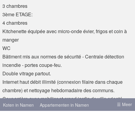
3 chambres
3ème ETAGE:
4 chambres
Kitchenette équipée avec micro-onde évier, frigos et coin à
manger
WC
Bâtiment mis aux normes de sécurité - Centrale détection
incendie - portes coupe-feu.
Double vitrage partout.
Internet haut débit illimité (connexion filaire dans chaque
chambre) et nettoyage hebdomadaire des communs.
Cour arrière avec mobilier et grand jardin de ville orienté
☰ Meer
Koten in Namen
Appartementen in Namen
plein sud.
Toutes les chambres sont équipées d'un sommier +
Koten in Brussel
Koten in Leuven
matelas (mis à disposition), d'une armoire penderie, d'un
Koten in Antwerpen
Koten in Gent
bureau, d'une étagère, d'un lavabo eau chaude/froide +