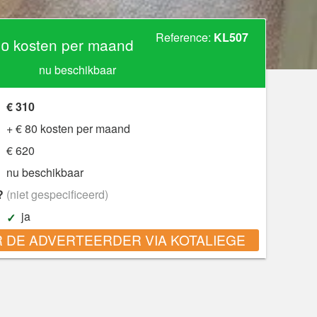
Reference:
KL507
0 kosten per maand
nu beschikbaar
€ 310
+ € 80 kosten per maand
€ 620
nu beschikbaar
?
(niet gespecificeerd)
ja
 DE ADVERTEERDER VIA KOTALIEGE