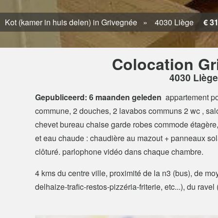
Kot (kamer in huis delen) in Grivegnée
4030 Liège
€ 3
Colocation Gr
4030 Liège
Gepubliceerd: 6 maanden geleden
appartement pou
commune, 2 douches, 2 lavabos communs 2 wc , sal
chevet bureau chaise garde robes commode étagère, 
et eau chaude : chaudière au mazout + panneaux solai
clôturé. parlophone vidéo dans chaque chambre.
4 kms du centre ville, proximité de la n3 (bus), de m
delhaize-trafic-restos-pizzéria-friterie, etc...), du rav