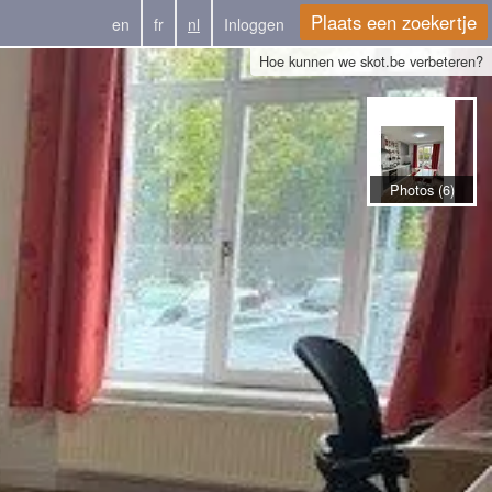
Plaats een zoekertje
en
fr
nl
Inloggen
Hoe kunnen we skot.be verbeteren?