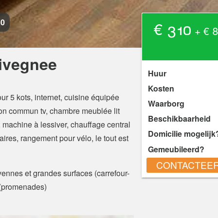
10
€ 310
+ € 8
ivegnee
Huur
Kosten
r 5 kots, internet, cuisine équipée
Waarborg
on commun tv, chambre meublée lit
Beschikbaarheid
machine à lessiver, chauffage central
Domicilie mogelijk
res, rangement pour vélo, le tout est
Gemeubileerd?
CONTACTEER
oyennes et grandes surfaces (carrefour-
el (promenades)