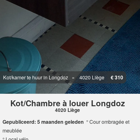
Kot/kamer te huur in Longdoz
4020 Liège
€ 310
Kot/Chambre à louer Longdoz
4020 Liège
Gepubliceerd: 5 maanden geleden
° Cour ombragée et
meublée
° Local vélo