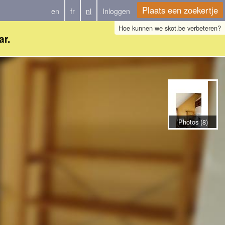
Plaats een zoekertje
en
fr
nl
Inloggen
Hoe kunnen we skot.be verbeteren?
ar.