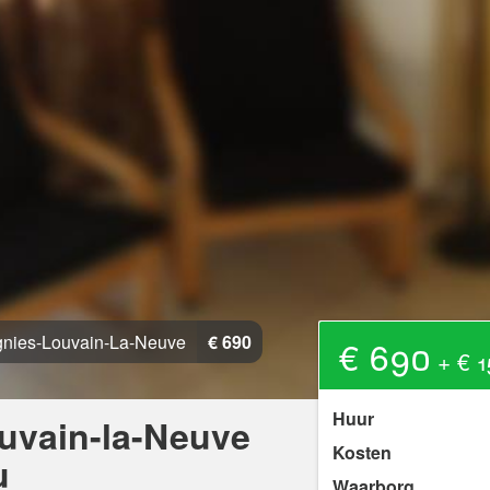
gnies-Louvain-La-Neuve
€ 690
€ 690
+ € 1
Huur
ouvain-la-Neuve
Kosten
u
Waarborg