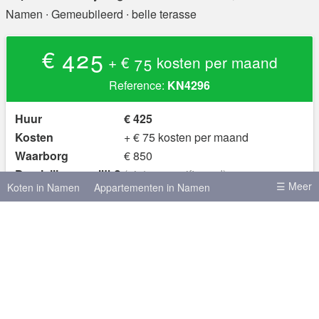
Namen
∙ Gemeubileerd ∙ belle terasse
€ 425
+ € 75 kosten per maand
Reference:
KN4296
Huur
€ 425
Kosten
+ € 75 kosten per maand
Waarborg
€ 850
Domicilie mogelijk?
(niet gespecificeerd)
☰ Meer
Koten in Namen
Appartementen in Namen
ja
Gemeubileerd?
Koten in Brussel
Koten in Leuven
Skot.be, de site voor koten in België
Koten in Antwerpen
Koten in Gent
© 2026 Hello Kot BV, België
Over Ons
Algemene
Voorwaarden en Privacybeleid
Veiligheidsadvies
Meer steden
Brussel
Luik
Antwerpen
Gent
Hasselt
Leuven
Charleroi
Bergen