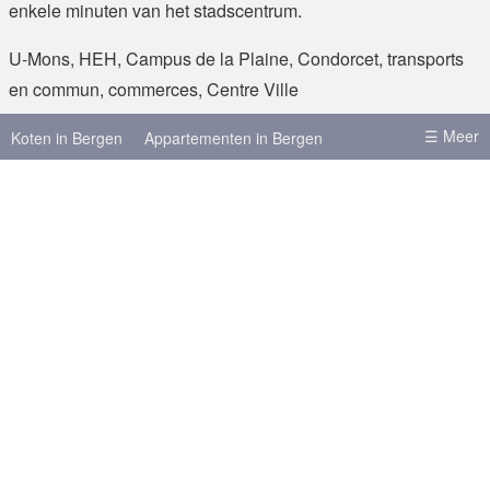
enkele minuten van het stadscentrum.
U-Mons, HEH, Campus de la Plaine, Condorcet, transports
en commun, commerces, Centre Ville
☰ Meer
Koten in Bergen
Appartementen in Bergen
Koten in Brussel
Koten in Leuven
Koten in Antwerpen
Koten in Gent
Meer steden
Brussel
Luik
Antwerpen
Gent
Hasselt
Leuven
Charleroi
Louvain-la-Neuve
Bekijk locatie op kaart
Gembloers
Namen
Doornik
Over skot.be
Plaats een zoekertje
en
fr
nl
Inloggen