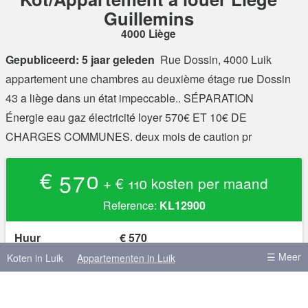
Guillemins
4000 Liège
Gepubliceerd: 5 jaar geleden
Rue Dossin, 4000 Luik
appartement une chambres au deuxième étage rue Dossin
43 a liège dans un état impeccable.. SÉPARATION
Énergie eau gaz électricité loyer 570€ ET 10€ DE
CHARGES COMMUNES. deux mois de caution pr
€ 570
+ € 110 kosten per maand
Reference:
KL12900
Huur
€ 570
Kosten
+ € 110 kosten per maand
☰ Meer
Koten in Luik
Appartementen in Luik
Waarborg
€ 1.140
Koten in Brussel
Koten in Leuven
Domicilie mogelijk?
(niet gespecificeerd)