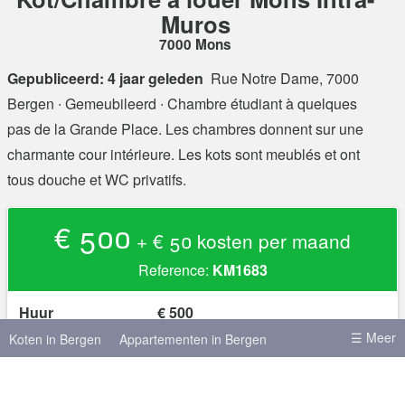
Muros
7000 Mons
Gepubliceerd: 4 jaar geleden
Rue Notre Dame, 7000
Bergen
∙ Gemeubileerd ∙ Chambre étudiant à quelques
pas de la Grande Place. Les chambres donnent sur une
charmante cour intérieure. Les kots sont meublés et ont
tous douche et WC privatifs.
€ 500
+ € 50 kosten per maand
Reference:
KM1683
Huur
€ 500
Kosten
+ € 50 kosten per maand
☰ Meer
Koten in Bergen
Appartementen in Bergen
Waarborg
€ 1.000
Koten in Brussel
Koten in Leuven
Domicilie mogelijk?
(niet gespecificeerd)