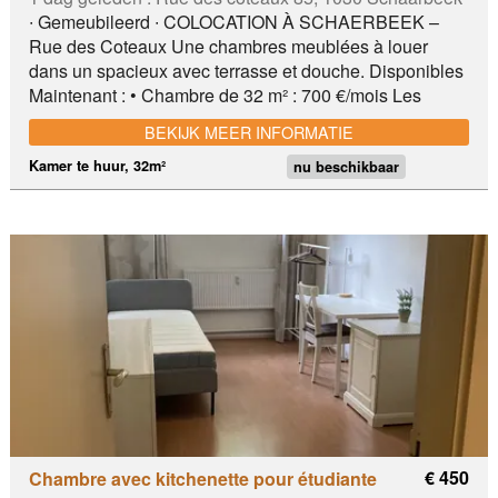
∙ Gemeubileerd ∙ COLOCATION À SCHAERBEEK –
Rue des Coteaux Une chambres meublées à louer
dans un spacieux avec terrasse et douche. Disponibles
Maintenant : • Chambre de 32 m² : 700 €/mois Les
charges sont à payer séparément . Entièrement meublé
BEKIJK MEER INFORMATIE
: frigo, plaques de cuisson, hotte, micro-ondes, lave-
vaisselle, machine à laver, vaisselle et équipements de
Kamer te huur, 32m²
nu beschikbaar
base inclus. Parties communes : • Salon avec cuisine
ouverte équipée • WC Excellente accessibilité : • Tram •
Bus STIB • Metro • Proche de plusieurs grandes
surfaces , Idéal pour étudiants, stagiaires ou jeunes
professionnels. Métro 2 et 6 Tram (25, 65,...) Bus
€ 450
Chambre avec kitchenette pour étudiante