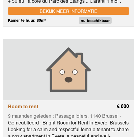
+ 50 eu . a cote du Parc des Etangs .. Garanti 1 moi .
Tram 81 , Metro, parc, shopping centre..
BEKIJK MEER INFORMATIE
Kamer te huur, 80m²
nu beschikbaar
€ 600
Room to rent
9 maanden geleden :
Passage idiers, 1140 Brussel
∙
Gemeubileerd ∙ Bright Room for Rent in Evere, Brussels
Looking for a calm and respectful female tenant to share
a cozy apartment in Evere, a peaceful and well-