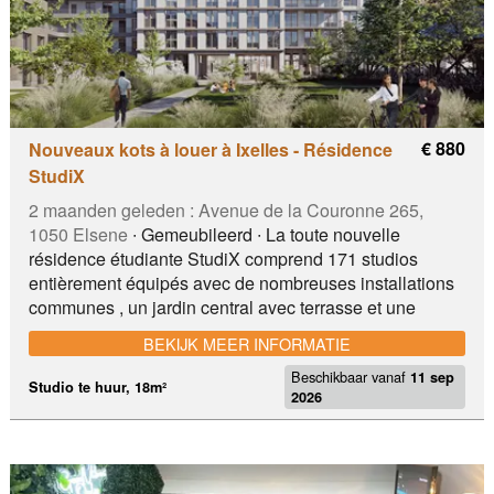
€ 880
Nouveaux kots à louer à Ixelles - Résidence
StudiX
2 maanden geleden :
Avenue de la Couronne 265,
1050 Elsene
∙ Gemeubileerd ∙ La toute nouvelle
résidence étudiante StudiX comprend 171 studios
entièrement équipés avec de nombreuses installations
communes , un jardin central avec terrasse et une
terrasse en toiture. Tous nos studios sont équipés d'une
BEKIJK MEER INFORMATIE
salle de bain privative . 3 types de studios disponibles:
Beschikbaar vanaf
Comfort , Premium et Superior . La résidence est située
11 sep
Studio te huur, 18m²
2026
à Ixelles, en plein cœur du quartier universitaire animé
de Bruxelles, avec ses bars, restaurants et boutiques, et
à distance de marche des universités ULB et VUB. Les
studios seront disponibles à partir du 11 septembre