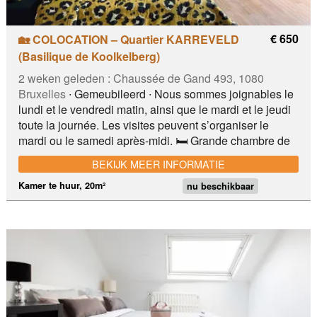
€ 650
🏡 COLOCATION – Quartier KARREVELD
(Basilique de Koolkelberg)
2 weken geleden :
Chaussée de Gand 493, 1080
Bruxelles
∙ Gemeubileerd ∙ Nous sommes joignables le
lundi et le vendredi matin, ainsi que le mardi et le jeudi
toute la journée. Les visites peuvent s’organiser le
mardi ou le samedi après-midi. 🛏️ Grande chambre de
20 m² disposant d'une buanderie attenante de 7 m²
BEKIJK MEER INFORMATIE
avec lave-linge et sèche-linge, dans un appartement
duplex situé au 2ᵉ étage d'un petit immeuble de deux
Kamer te huur, 20m²
nu beschikbaar
étages. La chambre est spacieuse, lumineuse et
convient également pour un couple. 🛏️ Chambre
meublée avec lit 160 cm 👫 Possibilité pour couple 💰
650€ hors charges + 200€ de charges 📅 Proche du
métro, du château du Karreveld, de la Basilique de
Koekelberg, des commodités, des supermarchés et des
restaurants.