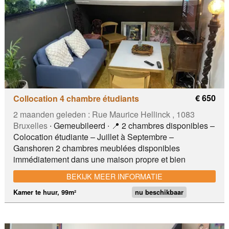
2026. Loyer mensuel à partir de 880 € . Ba ULB/VUB,
Gare d'Etterbeek, Cimetière d'Ixelles, Aldi, Delhaize
€ 650
Collocation 4 chambre étudiants
2 maanden geleden :
Rue Maurice Hellinck , 1083
Bruxelles
∙ Gemeubileerd ∙ 📍 2 chambres disponibles –
Colocation étudiante – Juillet à Septembre –
Ganshoren 2 chambres meublées disponibles
immédiatement dans une maison propre et bien
entretenue, réservée uniquement aux étudiantes ou
BEKIJK MEER INFORMATIE
stagiaires . 👉 Idéal pour stage, formation ou séjour
temporaire à Bruxelles 👉 Location courte durée
Kamer te huur, 99m²
nu beschikbaar
uniquement 🏡 La maison : • 4 grandes chambres •
Cuisine équipée • Salle de douche avec double vasque
• 2 WC séparés • Internet haut débit Uniquement pour