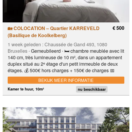
€ 500
🏡 COLOCATION – Quartier KARREVELD
(Basilique de Koolkelberg)
1 week geleden :
Chaussée de Gand 493, 1080
Bruxelles
∙ Gemeubileerd ∙ 🛏️ chambre meublée avec lit
140 cm, très lumineuse de 10 m², dans un appartement
duplex situé au 2ᵉ étage d'un petit immeuble de deux
étages. 💰 500€ hors charges + 150€ de charges 📅
Disponible dès le mois d'août – bail de 3 à 12 mois
BEKIJK MEER INFORMATIE
renouvelable 👤 Jeunes travailleurs – non-fumeurs –
pas d’animaux 💰 2 mois de garantie Le duplex se
Kamer te huur, 10m²
nu beschikbaar
compose, au premier niveau, d'un hall d'entrée avec
toilette, d’un salon avec TV grand écran, d’une cuisine
ouverte et d’une salle à manger. À Proximité Proche du
métro, du château du Karreveld, de la Basilique de
Koekelberg, des commodités, des supermarchés et des
restaurants.