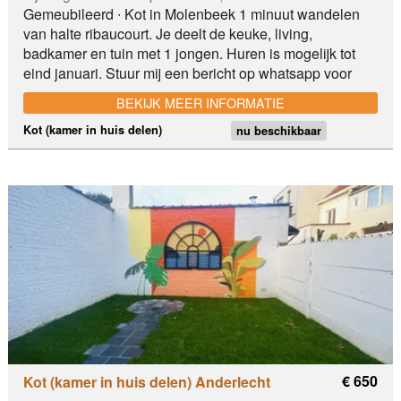
Gemeubileerd ∙ Kot in Molenbeek 1 minuut wandelen
van halte ribaucourt. Je deelt de keuke, living,
badkamer en tuin met 1 jongen. Huren is mogelijk tot
eind januari. Stuur mij een bericht op whatsapp voor
meer info: +Domicilie is NIET mogelijk. Ribaucourt
BEKIJK MEER INFORMATIE
Kot (kamer in huis delen)
nu beschikbaar
€ 650
Kot (kamer in huis delen) Anderlecht