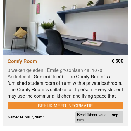
fille 📌 À proximité : • Transports • Commerces : Aldi,
Colruyt, pharmacie, etc. • Accès facile vers hôpitaux et
établissements scolaires **💶 Loyer : 650€/mois par
chambre – ** TO Arrêt de métro simonis
€ 600
Comfy Room
3 weken geleden :
Emile grysonlaan 4a, 1070
Anderlecht
∙ Gemeubileerd ∙ The Comfy Room is a
furnished student room of 18m² with a private bathroom.
The Comfy Room is suitable for 1 person. Every student
may use the communal kitchen and living space that
belongs to his/her community . Student residence
BEKIJK MEER INFORMATIE
CityCampus has some common facilities such as
Beschikbaar vanaf
fitness machines, study hall, bar Brux,... The residence
1 sep
Kamer te huur, 18m²
2026
consists of 4 floors, each floor is characterized by a
certain color. The color of each floor will be reflected in