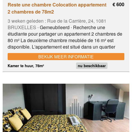
€ 600
Reste une chambre Colocation appartement
2 chambres de 78m2
3 weken geleden :
Rue de la Carrière, 24, 1081
BRUXELLES
∙ Gemeubileerd ∙ Recherche une
étudiante pour partager un appartement 2 chambres de
80 m² La deuxième chambre meublée de 16 m² est
disponible. L'appartement est situé dans un quartier
calme, à deux pas de la Basilique de Koekelberg, avec
BEKIJK MEER INFORMATIE
un accès facile aux transports en commun desservant
l'ULB , la VUB ainsi que le centre de Bruxelles. Très
Kamer te huur, 78m²
nu beschikbaar
lumineux, il offre un cadre de vie agréable. La chambre
encore disponible est entièrement meublée et bénéficie
d'une vue dégagée sur les jardins, sans vis-à-vis. Il ne
reste plus qu'à poser vos valises ! Le Metro, tram, bus,
campus Erasme et VUB, parc Elisabeth