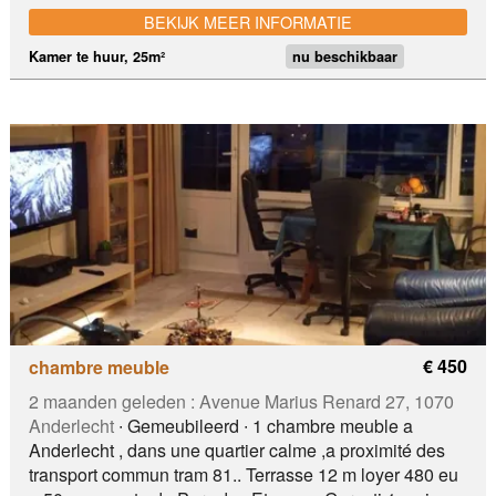
chambre est dans un appartement au rez-de chaussée
BEKIJK MEER INFORMATIE
d’un immeuble, situé dans un quartier calme, résidentiel
et boisé, où vit la propriétaire. Le linge de lit et serviettes
Kamer te huur, 25m²
nu beschikbaar
de bains sont fournis. A proximité de la station
ROODEBEEK où le réseau des transports en commun
est abondant (bus-tram-métro). Ainsi que de nombreux
petits et grands commerces dont le Shopping de
Woluwe - le shopping CORA - l’hôpital Saint Luc (20’ à
pied) …
€ 450
chambre meuble
2 maanden geleden :
Avenue Marius Renard 27, 1070
Anderlecht
∙ Gemeubileerd ∙ 1 chambre meuble a
Anderlecht , dans une quartier calme ,a proximité des
transport commun tram 81.. Terrasse 12 m loyer 480 eu