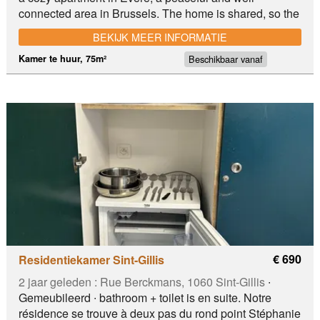
connected area in Brussels. The home is shared, so the
environment is warm, respectful, and family-oriented —
BEKIJK MEER INFORMATIE
ideal for someone clean, responsible, and tidy. 🛏️ Room
Beschikbaar vanaf
& Apartment Features: Fully furnished private room in a
Kamer te huur, 75m²
clean and welcoming apartment Shared spaces include
a fully equipped kitchen, living area, and bathroom
Perfect for students or interns looking for a quiet, homely
atmosphere 📍 Great Location in Evere: Well connected
by public transport Ea Gare, metro, bus, magasin,
€ 690
Residentiekamer Sint-Gillis
2 jaar geleden :
Rue Berckmans, 1060 Sint-Gillis
∙
Gemeubileerd ∙ bathroom + toilet is en suite. Notre
résidence se trouve à deux pas du rond point Stéphanie