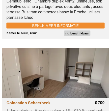
Gemeubileerd ∙ Chambre duplex 40m2 lumineuse, sdb
privative cuisine à partager avec deux étudiants ; accès
terrasse Bus tram commerces basic fit Proche ucl isei
parnasse ichec
BEKIJK MEER INFORMATIE
Kamer te huur, 40m²
nu beschikbaar
€ 700
Colocation Schaerbeek
1 dag geleden :
Rue des coteaux 85, 1030 Schaarbeek