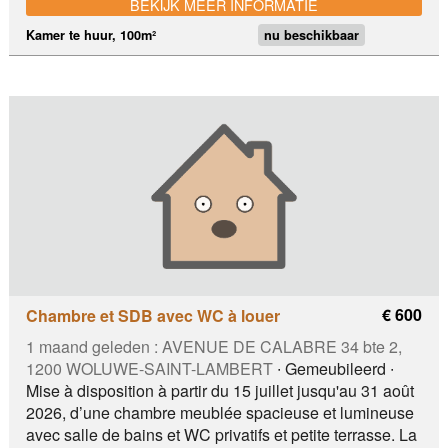
BEKIJK MEER INFORMATIE
métro a côté. Les pièces communes sont lumineuse et
bien équipé. L’appartement est meublé à part la
Kamer te huur, 100m²
nu beschikbaar
chambre. Recherche fille uniquement Erasme, hôpital
bracops, westland, transport, ULB, HELB
€ 600
Chambre et SDB avec WC à louer
1 maand geleden :
AVENUE DE CALABRE 34 bte 2,
1200 WOLUWE-SAINT-LAMBERT
∙ Gemeubileerd ∙
Mise à disposition à partir du 15 juillet jusqu'au 31 août
2026, d’une chambre meublée spacieuse et lumineuse
avec salle de bains et WC privatifs et petite terrasse. La