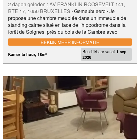
2 dagen geleden :
AV FRANKLIN ROOSEVELT 141,
BTE 17, 1050 BRUXELLES
∙ Gemeubileerd ∙ Je
propose une chambre meublée dans un immeuble de
standing calme situé en face de l'hippodrome dans la
forêt de Soignes, près du bois de la Cambre avec
concierge. 1 lit simple, kitchenette équipée, couverts et
BEKIJK MEER INFORMATIE
services. Location de préférence pour UNE locataire en
Beschikbaar vanaf
raison du partage des 2 WC et de la douche avec une
1 sep
Kamer te huur, 18m²
2026
autre locataire. Immeuble très sécurisé, passe de
sécurité porte immeuble, porte accès au couloir menant
aux chambres. Chaudière cogénération gaz neuve.
Local vélo sécurisé. Tram : 25, 8 - gare de Boondael
Train : S19, S5 - Bus : 41, 95, 366 - Métro : 5 Bois de La
Cambre, Forêt de Soignes, Golf de Drohme Delhaise
avec bpost à 2 mn, 2 restaurants sur l'hippodrome