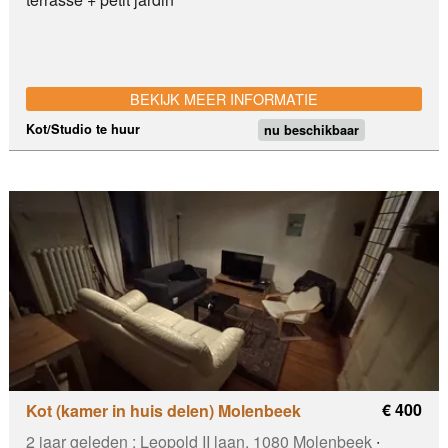
BEKIJK MEER INFORMATIE
Kot/Studio te huur
nu beschikbaar
€ 400
Kot (kamer in huis delen) Molenbeek
2 jaar geleden :
Leopold II laan, 1080 Molenbeek
∙