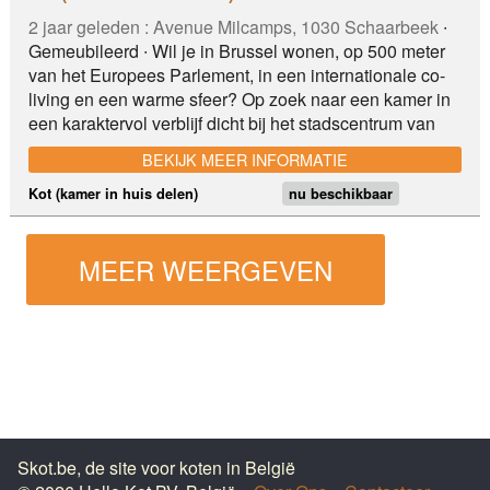
2 jaar geleden :
Avenue Milcamps, 1030 Schaarbeek
∙
Gemeubileerd ∙ Wil je in Brussel wonen, op 500 meter
van het Europees Parlement, in een internationale co-
living en een warme sfeer? Op zoek naar een kamer in
een karaktervol verblijf dicht bij het stadscentrum van
Brussel en het Europees Parlement? Deze plek is
BEKIJK MEER INFORMATIE
perfect voor jou! Met zachte mobiliteitsoplossing​en is dit
prachtig gerenoveerde herenhuis ideaal voor degenen
Kot (kamer in huis delen)
nu beschikbaar
die comfort en gezelligheid zoeken. Dit huis met jouw te
huur staande kamer in gedeeld wonen is waarschijnlijk
MEER WEERGEVEN
jouw volgende bestemming. Alle kamers zijn voorzien
van een eigen douche. Het huis beschikt over een
thuisbioscoop, een fitnessruimte, een prachtige tuin met
terras en een coworkingruimte voor rustig werken.
Skot.be, de site voor koten in België