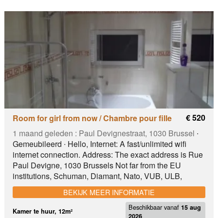
the furniture in the studio. You can find more information
on our website us at
€ 520
Room for girl from now / Chambre pour fille
1 maand geleden :
Paul Devignestraat, 1030 Brussel
∙
Gemeubileerd ∙ Hello, Internet: A fast/unlimited wifi
internet connection. Address: The exact address is Rue
Paul Devigne, 1030 Brussels Not far from the EU
institutions, Schuman, Diamant, Nato, VUB, ULB,
Etterbeek, airport, highway,... Guarantee: The guarantee
BEKIJK MEER INFORMATIE
corresponds to one month's rent. This amount is
Beschikbaar vanaf
returned one day before or at last on the same day of
15 aug
Kamer te huur, 12m²
2026