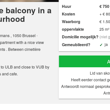
Huur
€ 750
e balcony in a
Kosten
+ € 8
urhood
Waarborg
€ 1.5
oppervlakte
25 m²
mans , 1050 Brussel
∙
Domicilie mogelijk?
(niet 
apartment with a nice view
ja
Gemeubileerd?
udents . Between cimetière
A
 to ULB and close to VUB by
Lid van sko
s and cafe.
Heeft eerder contact 
Antwoordt normaal gesprok
Ant