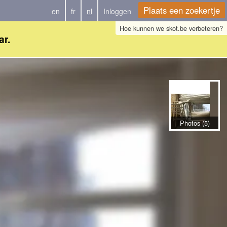
Plaats een zoekertje
en
fr
nl
Inloggen
Hoe kunnen we skot.be verbeteren?
ar.