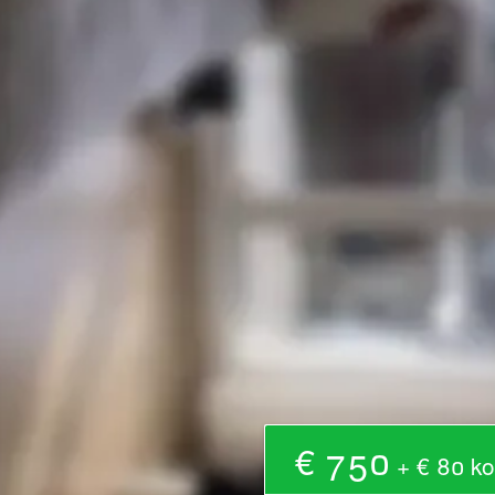
€ 750
+ € 80 ko