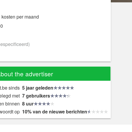
0 kosten per maand
00
gespecificeerd)
bout the advertiser
t.be sinds
5 jaar geleden
gelegd met
7 gebruikers
en binnen
8 uur
woordt op
10% van de nieuwe berichten