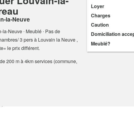
uer Louvain-la-
Loyer
reau
Charges
in-la-Neuve
Caution
n-la-Neuve
∙ Meublé ∙ Pas de
Domiciliation acce
 chambres/ 3 pers à Louvain la Neuve ,
Meublé?
= le prix différent.
nts de 200 m à 4km services (commune,
0 km
gique
nditions Générales et Politique de Confidentialité
Conseils d