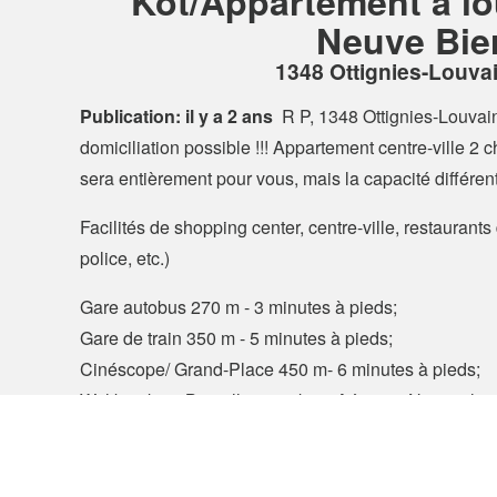
Kot/Appartement à lo
Neuve Bie
1348 Ottignies-Louva
Publication: il y a 2 ans
R P, 1348 Ottignies-Louvai
domiciliation possible !!! Appartement centre-ville 2
sera entièrement pour vous, mais la capacité différente
Facilités de shopping center, centre-ville, restaura
police, etc.)
Gare autobus 270 m - 3 minutes à pieds;
Gare de train 350 m - 5 minutes à pieds;
Cinéscope/ Grand-Place 450 m- 6 minutes à pieds;
Walibi 5 km - Bruxelles - 30 km - Aéroport National 5
Skot.be, le site des kots, studios et colocations en Bel
© 2026 Hello Kot SRL, Liège, Belgium
À propos
Co