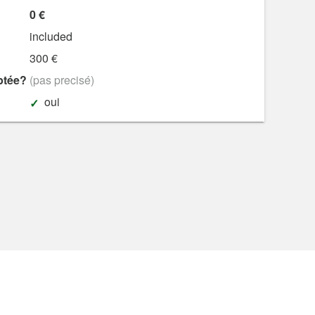
0 €
included
300 €
ptée?
(pas precisé)
oui
e sécurité