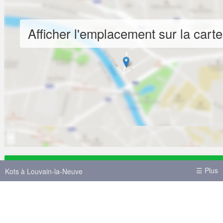
Afficher l'emplacement sur la carte
430 €
☰ Plus
+ 50 € charges par mois
Kots à Louvain-la-Neuve
Reference:
SK72714-1
à partir du 1 déc. 20
Colocations Louvain-la-Neuve
Kots à Bruxelles
Loyer
430 €
Kots à Liège
Kots à Mons
Kots à Namur