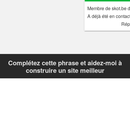
Membre de skot.be 
A déjà été en contac
Rép
Complétez cette phrase et aidez-moi à
construire un site meilleur
«Je veux un site d'annonces qui ____»
Envoyer
Votre réponse m'aide à améliorer skot.be