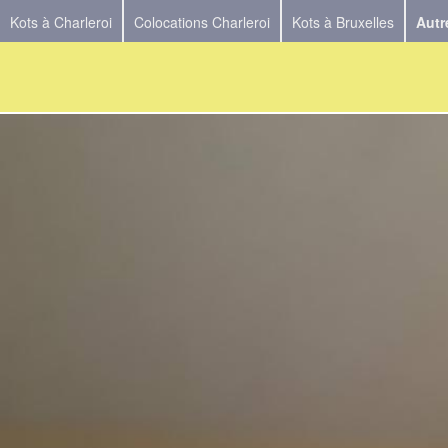
Kots à Charleroi
Colocations Charleroi
Kots à Bruxelles
Autr