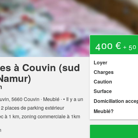
400 €
+ 50 
Loyer
des à Couvin (sud
Charges
Namur)
Caution
n
Surface
ouvin, 5660 Couvin
∙ Meublé ∙ • Il y a un
Domiciliation acce
, 2 places de parking extérieur
Meublé?
Tec à 1 km, zoning commerciale à 1km
m