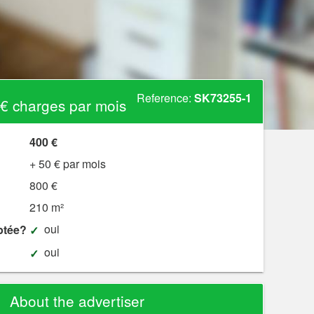
Reference:
SK73255-1
€ charges par mois
400 €
+ 50 € par mois
800 €
210 m²
oui
ptée?
oui
About the advertiser