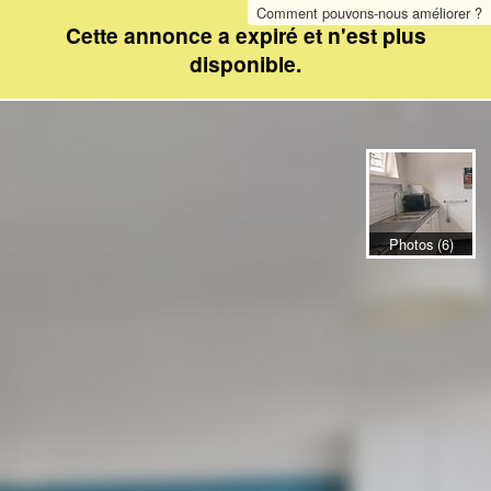
Comment pouvons-nous améliorer ?
Cette annonce a expiré et n'est plus
disponible.