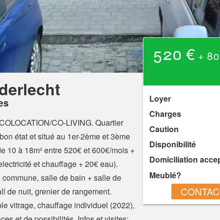
520 €
+ 80 
derlecht
Loyer
es
Charges
COLOCATION/CO-LIVING. Quartier
Caution
 bon état et situé au 1er-2ème et 3ème
Disponibilité
e 10 à 18m² entre 520€ et 600€/mois +
Domiciliation acce
ectricité et chauffage + 20€ eau).
Meublé?
 commune, salle de bain + salle de
CONTAC
ll de nuit, grenier de rangement.
le vitrage, chauffage individuel (2022),
et de possibilités. Infos et visites: