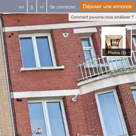
Déposer une annonce
en
fr
nl
Se connecter
Comment pouvons-nous améliorer ?