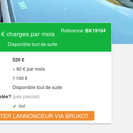
Reference:
BK19164
€ charges par mois
Disponible tout de suite
520 €
+ 80 € par mois
1 100 €
Disponible tout de suite
ptée?
(pas precisé)
oui
TER L’ANNONCEUR VIA BRUKOT