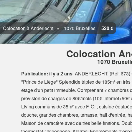
Colocation à Anderlecht
1070 Bruxelles
520 €
Colocation An
1070 Bruxell
Publication: il y a 2 ans
ANDERLECHT: (Réf. 673) 
"Prince de Liège" Splendide triplex de 185m² en très
étage d'un petit immeuble. Comprenant 7 chambres d
provision de charges de 80€/mois (10€ internet+50€ el
Living communs de 35m² avec F. O. , cuisine équipée
douche, grandes chambres, terrasse, hall d'entrée, ha
Maison de caractère avec de très belle finitions. Doub
thermostat, videophone, Alarme. Enoméments d'espaces 