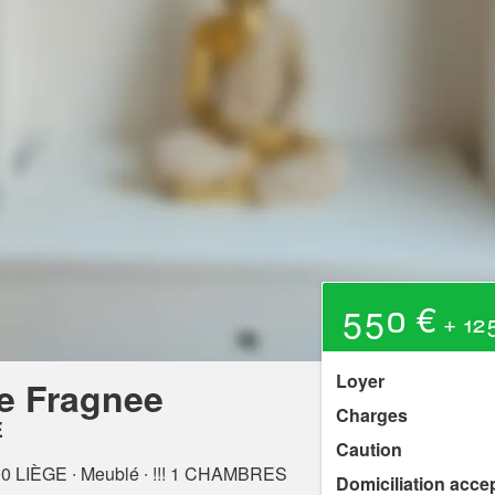
550 €
+ 125
Loyer
e Fragnee
Charges
E
Caution
00 LIÈGE
∙ Meublé ∙ !!! 1 CHAMBRES
Domiciliation acce