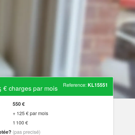
Reference:
KL15551
 € charges par mois
550 €
+ 125 € par mois
1 100 €
ptée?
(pas precisé)