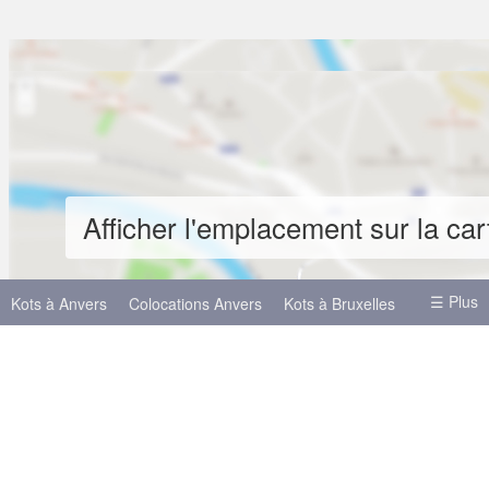
Afficher l'emplacement sur la car
☰ Plus
Kots à Anvers
Colocations Anvers
Kots à Bruxelles
Kots à Liège
Kots à Mons
Kots à Namur
Autres villes
Bruxelles
Liège
Gand
Hasselt
Louvain
Charleroi
Mons
Louvain-la-Neuve