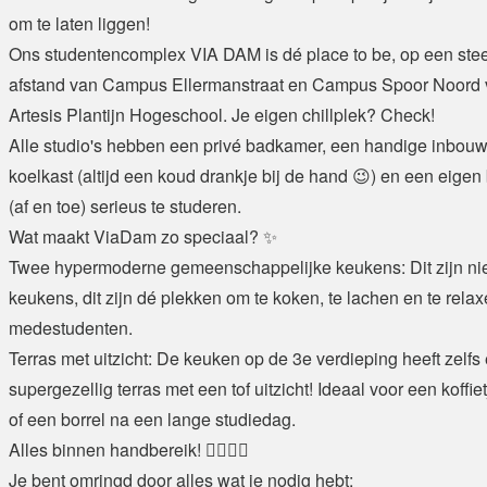
om te laten liggen!
Ons studentencomplex VIA DAM is dé place to be, op een st
afstand van Campus Ellermanstraat en Campus Spoor Noord 
Artesis Plantijn Hogeschool. Je eigen chillplek? Check!
Alle studio's hebben een privé badkamer, een handige inbou
koelkast (altijd een koud drankje bij de hand 😉) en een eige
(af en toe) serieus te studeren.
Wat maakt ViaDam zo speciaal? ✨
Twee hypermoderne gemeenschappelijke keukens: Dit zijn ni
keukens, dit zijn dé plekken om te koken, te lachen en te relax
medestudenten.
Terras met uitzicht: De keuken op de 3e verdieping heeft zelfs
supergezellig terras met een tof uitzicht! Ideaal voor een koffie
of een borrel na een lange studiedag.
Alles binnen handbereik! 🚶‍♀️🚶‍♂️
Je bent omringd door alles wat je nodig hebt: