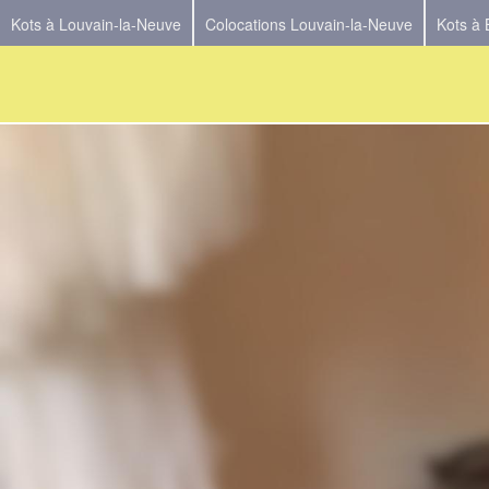
Kots à Louvain-la-Neuve
Colocations Louvain-la-Neuve
Kots à 