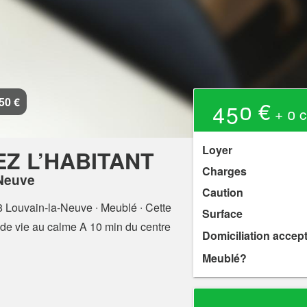
50 €
450 €
+ 0 c
Loyer
Z L’HABITANT
Charges
-Neuve
Caution
8 Louvain-la-Neuve
∙ Meublé ∙ Cette
Surface
de vie au calme A 10 min du centre
Domiciliation accep
Meublé?