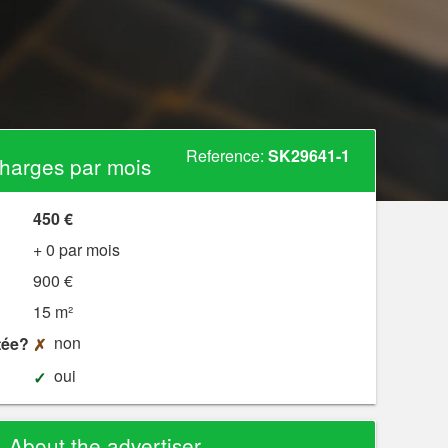
Reference:
SK29641-1
harges par mois
450 €
+ 0 par mois
900 €
15 m²
non
tée?
oui
About the advertiser