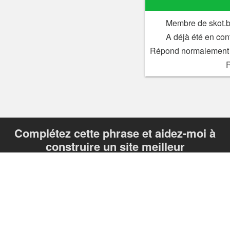
Membre de skot.b
A déjà été en con
Répond normalement 
Complétez cette phrase et aidez-moi à
construire un site meilleur
«Je veux un site d'annonces qui ____»
Envoyer