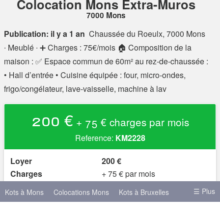
Colocation Mons Extra-Muros
7000 Mons
Publication: il y a 1 an
Chaussée du Roeulx, 7000 Mons
∙ Meublé ∙ ➕ Charges : 75€/mois 🏠 Composition de la
maison : ✅ Espace commun de 60m² au rez-de-chaussée :
• Hall d’entrée • Cuisine équipée : four, micro-ondes,
frigo/congélateur, lave-vaisselle, machine à lav
200 €
+ 75 € charges par mois
Reference:
KM2228
Loyer
200 €
Charges
+ 75 € par mois
Caution
0 €
☰ Plus
Kots à Mons
Colocations Mons
Kots à Bruxelles
Domiciliation acceptée?
(pas precisé)
oui
Meublé?
Kots à Liège
Kots à Namur
Kots à Anvers