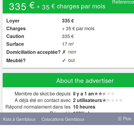
335 €
Referenc
+ 35 € charges par mois
Loyer
335 €
Charges
+ 35 € par mois
Caution
335 €
Surface
17 m²
non
Domiciliation acceptée?
oui
Meublé?
About the advertiser
Membre de skot.be depuis
il y a 1 an
A déjà été en contact avec
2 utilisateurs
Répond normalement dans les
10 heures
Répond à
100% des nouveaux mess
☰ Plus
Kots à Gembloux
Colocations Gembloux
Kots à Bruxelles
Kots à Liège
Kots à Mons