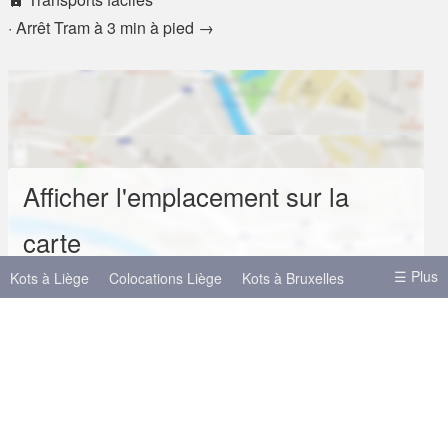
· Arrêt Tram à 3 min à pied →
Afficher l'emplacement sur la
carte
☰ Plus
Kots à Liège
Colocations Liège
Kots à Bruxelles
Kots à Mons
Kots à Namur
Kots à Anvers
Autres villes
Bruxelles
Anvers
Gand
Hasselt
Louvain
Charleroi
Mons
Louvain-la-Neuve