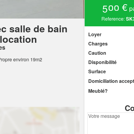
500 €
pa
Reference:
SK
 salle de bain
Loyer
location
Charges
es
Caution
Propre environ 19m2
Disponibilité
Surface
Domiciliation accep
Meublé?
Co