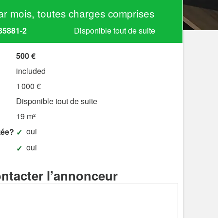
r mois, toutes charges comprises
35881-2
Disponible tout de suite
500 €
included
1 000 €
Disponible tout de suite
19 m²
oui
tée?
oui
ntacter l’annonceur