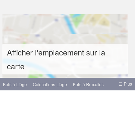
Afficher l'emplacement sur la
carte
☰ Plus
Kots à Liège
Colocations Liège
Kots à Bruxelles
Kots à Mons
Kots à Namur
Kots à Anvers
Autres villes
Bruxelles
Anvers
Gand
Hasselt
Louvain
Charleroi
Mons
Louvain-la-Neuve