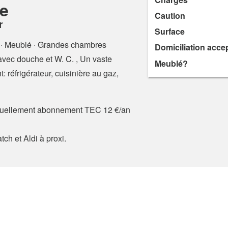
le
Caution
r
Surface
∙ Meublé ∙ Grandes chambres
Domiciliation acce
vec douche et W. C. , Un vaste
Meublé?
 réfrigérateur, cuisinière au gaz,
actuellement abonnement TEC 12 €/an
ch et Aldi à proxi.
gique
nditions Générales et Politique de Confidentialité
Conseils d