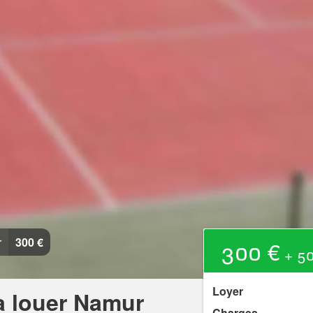
r
300 €
300 €
+ 50
Loyer
 à louer Namur
Charges