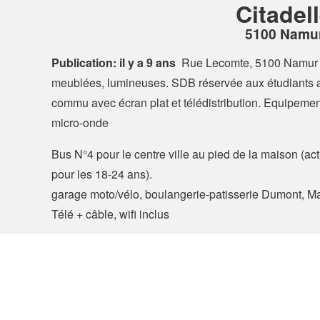
Citadel
5100 Namu
Publication: il y a 9 ans
Rue Lecomte, 5100 Namur
meublées, lumineuses. SDB réservée aux étudiants a
commu avec écran plat et télédistribution. Equipement:
micro-onde
Bus N°4 pour le centre ville au pied de la maison (
pour les 18-24 ans).
garage moto/vélo, boulangerie-patisserie Dumont, Mat
Télé + câble, wifi inclus
Skot.be, le site des kots, studios et colocations en Bel
© 2026 Hello Kot SRL, Liège, Belgium
À propos
Co