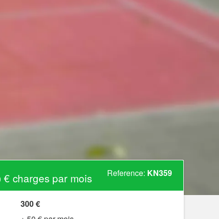
Reference:
KN359
 € charges par mois
300 €
+ 50 € par mois