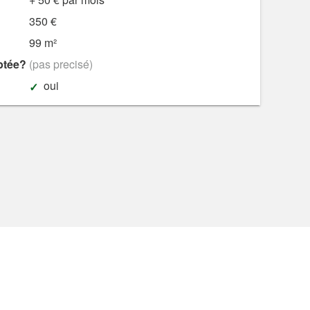
350 €
99 m²
ptée?
(pas precisé)
oui
e sécurité