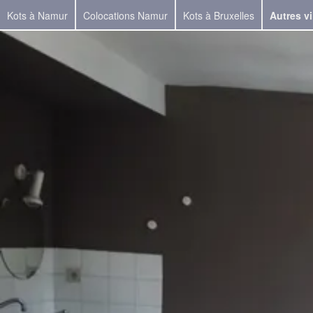
Kots à Namur
Colocations Namur
Kots à Bruxelles
Autres vi