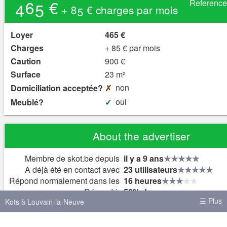
465 €
Referenc
+ 85 € charges par mois
Loyer
465 €
Charges
+ 85 € par mois
Caution
900 €
Surface
23 m²
non
Domiciliation acceptée?
oui
Meublé?
About the advertiser
Membre de skot.be depuis
il y a 9 ans
A déjà été en contact avec
23 utilisateurs
Répond normalement dans les
16 heures
Répond à
50% des nouveaux messa
☰ Plus
Kots à Louvain-la-Neuve
Colocations Louvain-la-Neuve
Kots à Bruxelles