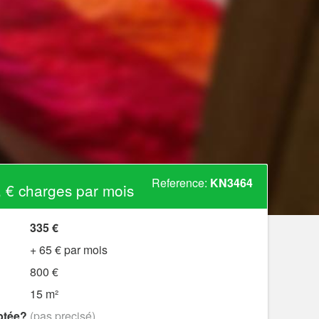
Reference:
KN3464
 € charges par mois
335 €
+ 65 € par mois
800 €
15 m²
ptée?
(pas precisé)