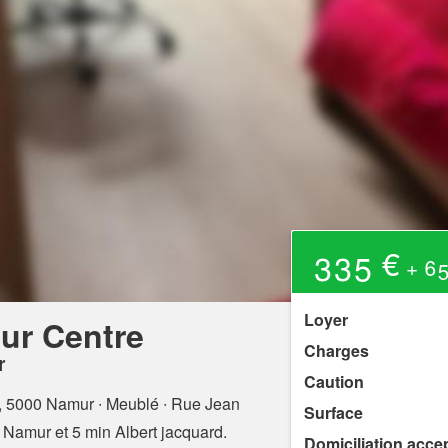
335 €
+ 65
Loyer
ur Centre
Charges
r
Caution
t, 5000 Namur
∙ Meublé ∙ Rue Jean
Surface
e Namur et 5 min Albert jacquard.
Domiciliation acce