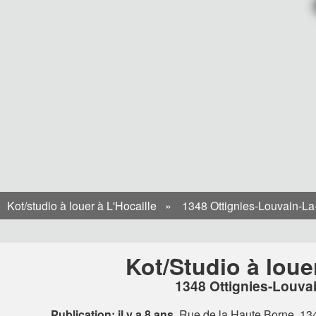
Kot/studio à louer à L'Hocaille
1348 Ottignies-Louvain-L
Kot/Studio à loue
1348 Ottignies-Louva
Publication: il y a 8 ans
Rue de la Haute Borne, 13