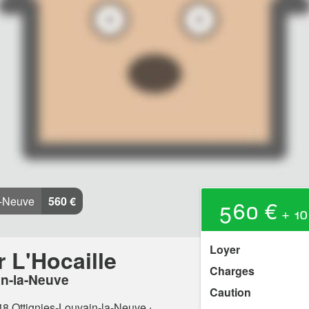
a-Neuve
560 €
560 €
+ 10
Loyer
r L'Hocaille
Charges
in-la-Neuve
Caution
48 Ottignies-Louvain-la-Neuve
∙