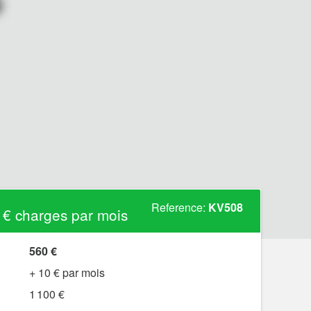
Reference:
KV508
 € charges par mois
560 €
+ 10 € par mois
1 100 €