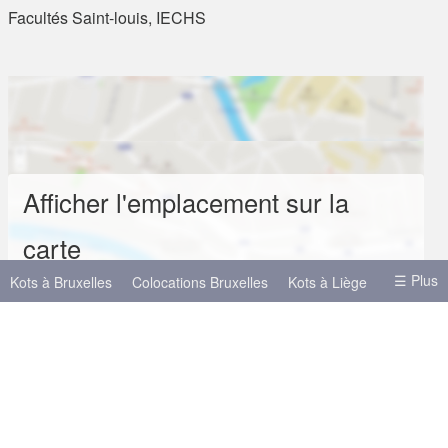
Facultés Saint-louis, IECHS
Afficher l'emplacement sur la
carte
☰ Plus
Kots à Bruxelles
Colocations Bruxelles
Kots à Liège
Kots à Mons
Kots à Namur
Kots à Anvers
Autres villes
Liège
Anvers
Gand
Hasselt
Louvain
Charleroi
Mons
Louvain-la-Neuve