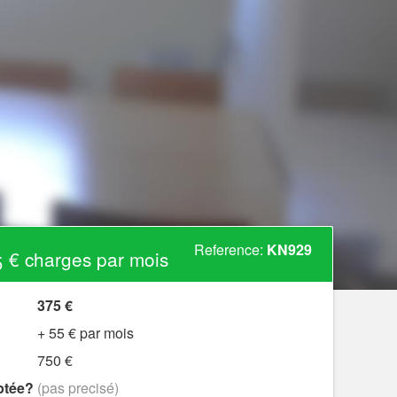
Reference:
KN929
 € charges par mois
375 €
+ 55 € par mois
750 €
ptée?
(pas precisé)