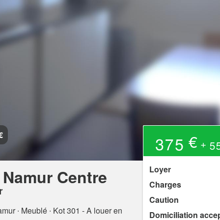
€
375 €
+ 55
Loyer
 Namur Centre
Charges
r
Caution
amur
∙ Meublé ∙ Kot 301 - A louer en
Domiciliation acce