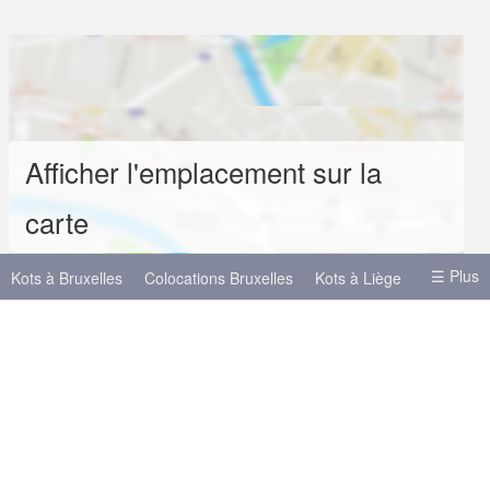
Afficher l'emplacement sur la
carte
☰ Plus
Kots à Bruxelles
Colocations Bruxelles
Kots à Liège
Kots à Mons
Kots à Namur
Kots à Anvers
Autres villes
Liège
Anvers
Gand
Hasselt
Louvain
Charleroi
Mons
Louvain-la-Neuve
Gembloux
Namur
Tournai