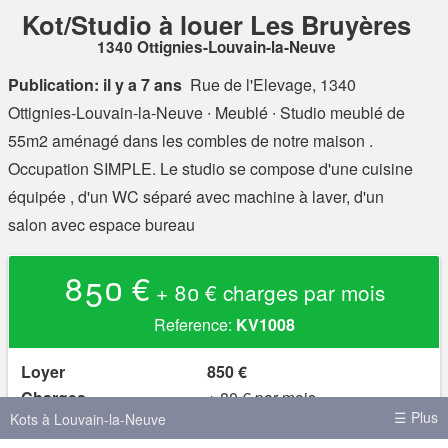
Kot/Studio à louer Les Bruyères
1340 Ottignies-Louvain-la-Neuve
Publication: il y a 7 ans
Rue de l'Elevage, 1340
Ottignies-Louvain-la-Neuve
∙ Meublé ∙ Studio meublé de
55m2 aménagé dans les combles de notre maison .
Occupation SIMPLE. Le studio se compose d'une cuisine
équipée , d'un WC séparé avec machine à laver, d'un
salon avec espace bureau
850 €
+ 80 € charges par mois
Reference:
KV1008
Loyer
850 €
Charges
+ 80 € par mois
☰ Plus
Kots à Louvain-la-Neuve
Caution
850 €