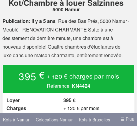
Kot/Chambre à louer Salzinnes
5000 Namur
Publication: il y a 5 ans
Rue des Bas Prés, 5000 Namur
∙
Meublé ∙ RENOVATION CHARMANTE Suite à une
desistement de dernière minute, une chambre est à
nouveau disponible! Quattre chambres d'étudiantes de
luxe dans une maison charmante, entièrement renovée.
395 €
+ 120 € charges par mois
Reference:
KN4424
Loyer
395 €
Charges
+ 120 € par mois
Caution
1 030 €
☰ Plus
Kots à Namur
Colocations Namur
Kots à Bruxelles
Domiciliation acceptée?
(pas precisé)
oui
Meublé?
Kots à Liège
Kots à Mons
Kots à Anvers